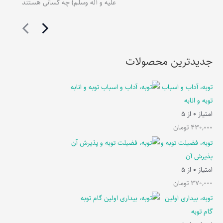
علیه و آله وسلم) چه کسانی هستند
جدیدترین محصولات
توبه، آداب و اسباب
توبه و انابه
امتیاز
0
از 5
430,000
تومان
توبه، فضیلت توبه و
پذیرش آن
امتیاز
0
از 5
370,000
تومان
توبه، بیداری اولین
گام توبه