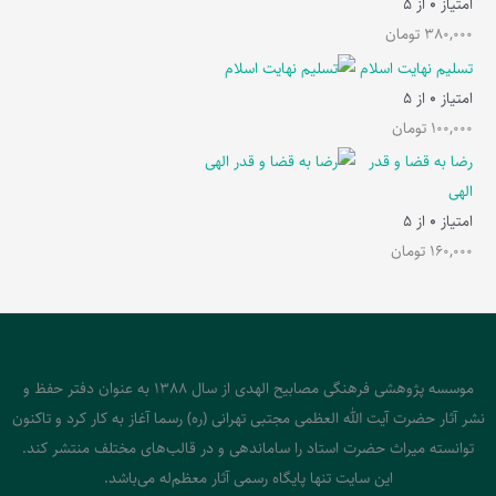
امتیاز
0
از 5
380,000
تومان
تسلیم نهایت اسلام
امتیاز
0
از 5
100,000
تومان
رضا به قضا و قدر
الهی
امتیاز
0
از 5
160,000
تومان
موسسه پژوهشی فرهنگی مصابیح الهدی از سال 1388 به عنوان دفتر حفظ و
نشر آثار حضرت آیت الله العظمی مجتبی تهرانی (ره) رسما آغاز به کار کرد و تاکنون
توانسته میراث حضرت استاد را ساماندهی و در قالب‌های مختلف منتشر کند.
این سایت تنها پایگاه رسمی آثار معظم‌له می‌باشد.