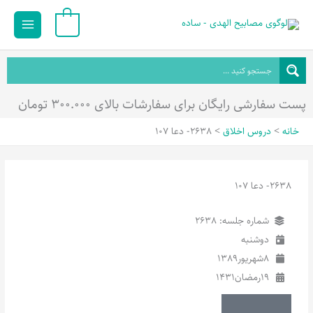
رش
Main
0
ه
Menu
حتوا
پست سفارشی رایگان برای سفارشات بالای ۳۰۰.۰۰۰ تومان
خانه
دروس اخلاق
2638- دعا 107
2638- دعا 107
شماره جلسه: 2638
دوشنبه
8
شهریور
1389
19
رمضان
1431