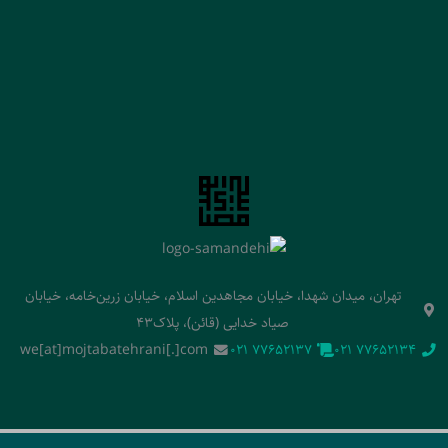
تهران، میدان شهدا، خیابان مجاهدین اسلام، خیابان زرین‌خامه، خیابان
صیاد خدایی (قائن)، پلاک43
we[at]mojtabatehrani[.]com
‭021 77652137‬
‭021 77652134‬