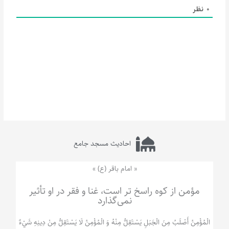
0
نظر
احادیث مسجد جامع
« امام باقر (ع) »
مؤمن از کوه راسخ تر است، غنا و فقر در او تأثیر
نمی‌گذارد
الْمُؤْمِنُ‌ أَصْلَبُ‌ مِنَ‌ الْجَبَلِ‌ یَسْتَقِلُّ مِنْهُ وَ الْمُؤْمِنُ لَا يَسْتَقِلُّ مِنْ دِينِهِ شَيْ‌ءٌ