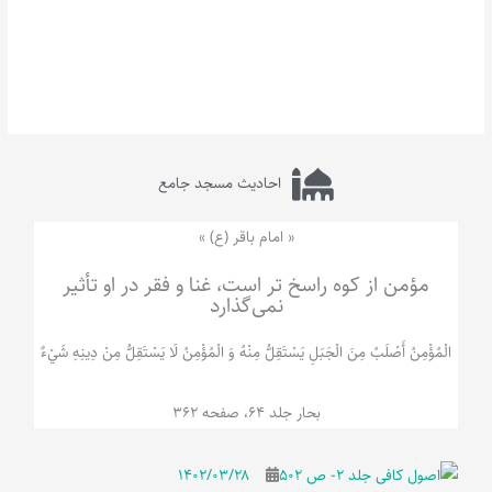
احادیث مسجد جامع
« امام باقر (ع) »
مؤمن از کوه راسخ تر است، غنا و فقر در او تأثیر
نمی‌گذارد
الْمُؤْمِنُ‌ أَصْلَبُ‌ مِنَ‌ الْجَبَلِ‌ یَسْتَقِلُّ مِنْهُ وَ الْمُؤْمِنُ لَا يَسْتَقِلُّ مِنْ دِينِهِ شَيْ‌ءٌ
بحار جلد 64، صفحه 362
۱۴۰۲/۰۳/۲۸