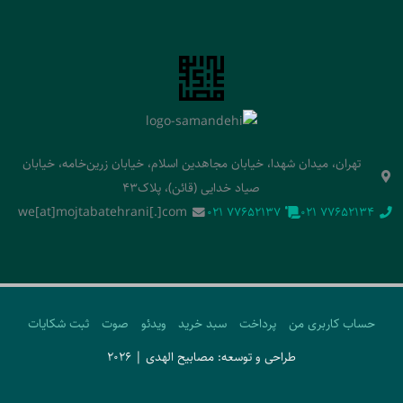
تهران، میدان شهدا، خیابان مجاهدین اسلام، خیابان زرین‌خامه، خیابان
صیاد خدایی (قائن)، پلاک43
we[at]mojtabatehrani[.]com
‭021 77652137‬
‭021 77652134‬
حساب کاربری من
پرداخت
سبد خرید
ویدئو
صوت
ثبت شکایات
طراحی و توسعه: مصابیح الهدی | 2026