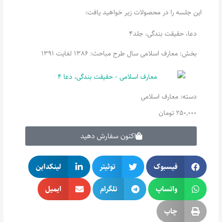
این جلسه را در محصولات زیر خواهید یافت:
دعا، حقیقت بندگی، جلد4
بخش: معارف اسلامی سال طرح مباحث: 1386 لغایت 1391
دسته:
معارف اسلامی
250,000
تومان
اکنون سفارش دهید
فیسبوک
توئیتر
لینکداین
واتساپ
تلگرام
ایمیل
چاپ