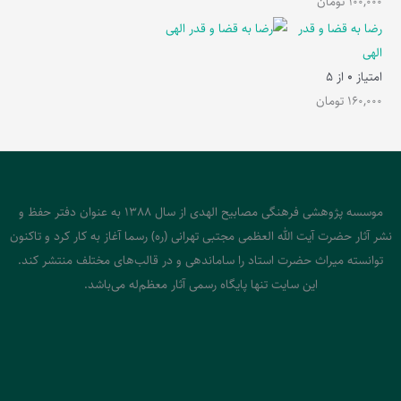
100,000
تومان
رضا به قضا و قدر
الهی
امتیاز
0
از 5
160,000
تومان
موسسه پژوهشی فرهنگی مصابیح الهدی از سال 1388 به عنوان دفتر حفظ و
نشر آثار حضرت آیت الله العظمی مجتبی تهرانی (ره) رسما آغاز به کار کرد و تاکنون
توانسته میراث حضرت استاد را ساماندهی و در قالب‌های مختلف منتشر کند.
این سایت تنها پایگاه رسمی آثار معظم‌له می‌باشد.