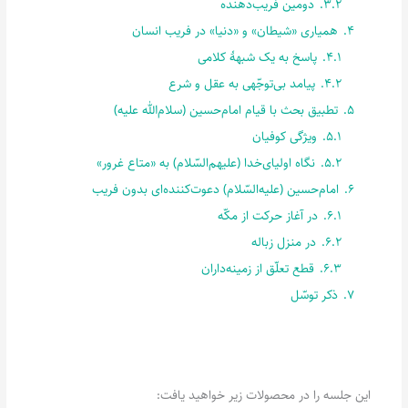
3.2.
دومین فریب‌دهنده
4.
همیاری «شیطان» و «دنیا» در فریب انسان
4.1.
پاسخ به یک شبهۀ کلامی
4.2.
پیامد بی‌توجّهی به عقل و شرع
5.
تطبیق بحث با قیام امام‌حسین (سلام‌الله علیه)
5.1.
ویژگی کوفیان
5.2.
نگاه اولیای‌خدا (علیهم‌السّلام) به «متاع غرور»
6.
امام‌حسین (علیه‌السّلام) دعوت‌کننده‌ای بدون فریب
6.1.
در آغاز حرکت از مکّه
6.2.
در منزل زباله
6.3.
قطع تعلّق از زمینه‌داران
7.
ذکر توسّل
این جلسه را در محصولات زیر خواهید یافت: