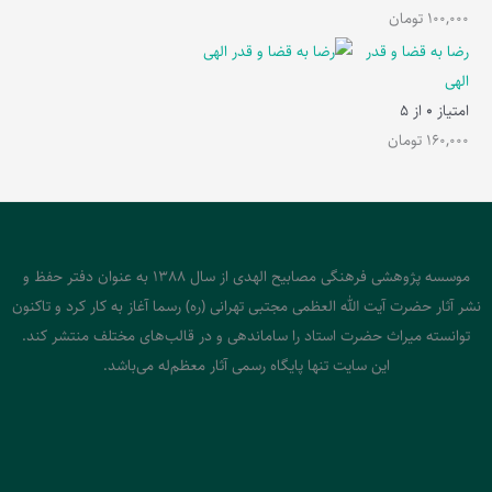
100,000
تومان
رضا به قضا و قدر
الهی
امتیاز
0
از 5
160,000
تومان
موسسه پژوهشی فرهنگی مصابیح الهدی از سال 1388 به عنوان دفتر حفظ و
نشر آثار حضرت آیت الله العظمی مجتبی تهرانی (ره) رسما آغاز به کار کرد و تاکنون
توانسته میراث حضرت استاد را ساماندهی و در قالب‌های مختلف منتشر کند.
این سایت تنها پایگاه رسمی آثار معظم‌له می‌باشد.