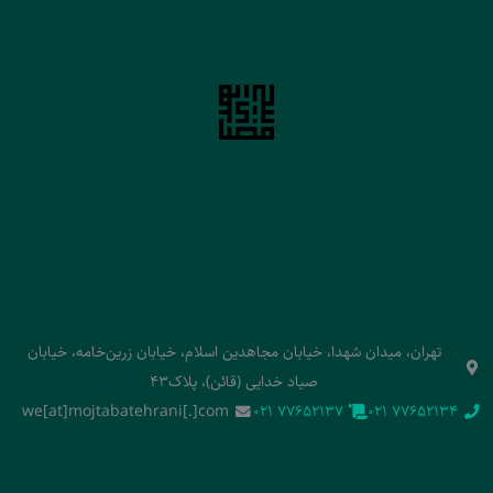
تهران، میدان شهدا، خیابان مجاهدین اسلام، خیابان زرین‌خامه، خیابان
صیاد خدایی (قائن)، پلاک43
we[at]mojtabatehrani[.]com
‭021 77652137‬
‭021 77652134‬