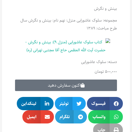
بینش و نگرش
مجموعه: سلوک عاشورایی منزل: نهم نام: بینش و نگرش سال
طرح مباحث: 1389
دسته:
سلوک عاشورایی
500,000
تومان
اکنون سفارش دهید
فیسبوک
توئیتر
لینکداین
واتساپ
تلگرام
ایمیل
چاپ