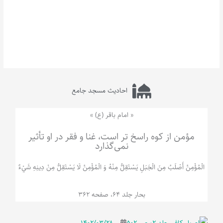
احادیث مسجد جامع
« امام باقر (ع) »
مؤمن از کوه راسخ تر است، غنا و فقر در او تأثیر
نمی‌گذارد
الْمُؤْمِنُ‌ أَصْلَبُ‌ مِنَ‌ الْجَبَلِ‌ یَسْتَقِلُّ مِنْهُ وَ الْمُؤْمِنُ لَا يَسْتَقِلُّ مِنْ دِينِهِ شَيْ‌ءٌ
بحار جلد 64، صفحه 362
۱۴۰۲/۰۳/۲۸