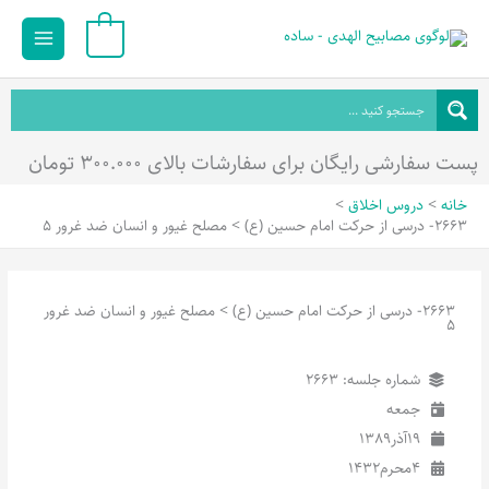
رش
Main
0
ه
Menu
حتوا
پست سفارشی رایگان برای سفارشات بالای ۳۰۰.۰۰۰ تومان
خانه
دروس اخلاق
2663- درسی از حرکت امام حسین (ع) > مصلح غیور و انسان ضد غرور 5
2663- درسی از حرکت امام حسین (ع) > مصلح غیور و انسان ضد غرور
5
شماره جلسه: 2663
جمعه
19
آذر
1389
4
محرم
1432