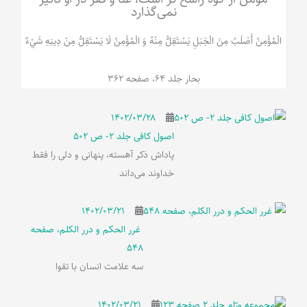
نمی‌گذارد
الْمُؤْمِنُ‌ أَصْلَبُ‌ مِنَ‌ الْجَبَلِ‌ یَسْتَقِلُّ مِنْهُ وَ الْمُؤْمِنُ لَا يَسْتَقِلُّ مِنْ دِينِهِ شَيْ‌ءٌ
بحار جلد 64، صفحه 362
۱۴۰۲/۰۳/۲۸
اصول کافی جلد 2- ص 502
پاداش ذکر آهسته، پنهانی و دلی را فقط
خداوند می‌داند
۱۴۰۲/۰۳/۲۱
غرر الحکم و درر الکلم، صفحه
548
سه علامت انسان با تقوا
۱۴۰۲/۰۳/۲۱