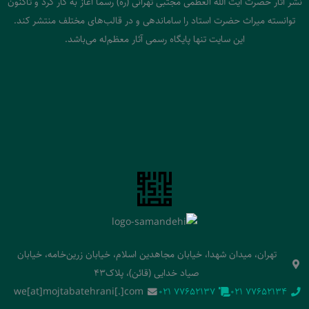
نشر آثار حضرت آیت الله العظمی مجتبی تهرانی (ره) رسما آغاز به کار کرد و تاکنون
توانسته میراث حضرت استاد را ساماندهی و در قالب‌های مختلف منتشر کند.
این سایت تنها پایگاه رسمی آثار معظم‌له می‌باشد.
تهران، میدان شهدا، خیابان مجاهدین اسلام، خیابان زرین‌خامه، خیابان
صیاد خدایی (قائن)، پلاک43
we[at]mojtabatehrani[.]com
‭021 77652137‬
‭021 77652134‬