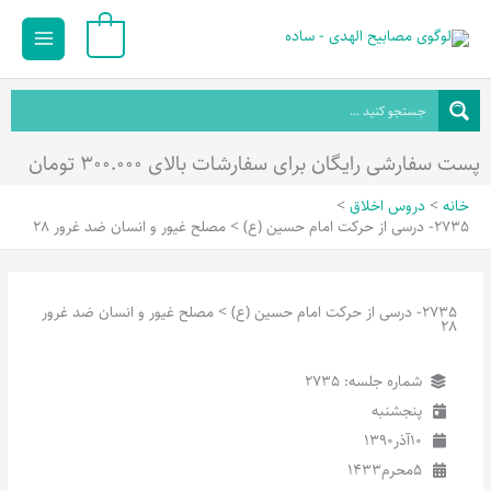
رش
Main
0
ه
Menu
حتوا
پست سفارشی رایگان برای سفارشات بالای ۳۰۰.۰۰۰ تومان
خانه
دروس اخلاق
2735- درسی از حرکت امام حسین (ع) > مصلح غیور و انسان ضد غرور 28
2735- درسی از حرکت امام حسین (ع) > مصلح غیور و انسان ضد غرور
28
شماره جلسه: 2735
پنجشنبه
10
آذر
1390
5
محرم
1433