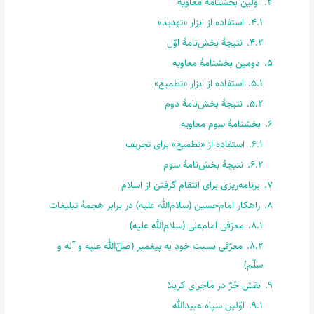
4.
اوّلین بخشنامۀ معاویه
4.1.
استفاده از ابزار «تهدید»
4.2.
نتیجۀ بخش‌نامۀ اوّل
5.
دومین بخشنامۀ معاویه
5.1.
استفاده از ابزار «تطمیع»
5.2.
نتیجۀ بخش‌نامۀ دوم
6.
بخشنامۀ سوم معاویه
6.1.
استفاده از «تطمیع» برای تحریف
6.2.
نتیجۀ بخش‌نامۀ سوم
7.
برنامه‌ریزی برای انتقام گرفتن از اسلام
8.
راهکار امام‌حسین (سلام‌الله علیه) در برابر هجمۀ تبلیغات
8.1.
معرّفی امام‌علی (سلام‌الله علیه)
8.2.
معرّفی نسبت خود به پیغمبر (صلّ‌الله علیه و آله و
سلّم)
9.
نقش حُرّ در ماجرای کربلا
9.1.
اوّلین سپاه عبیدالله