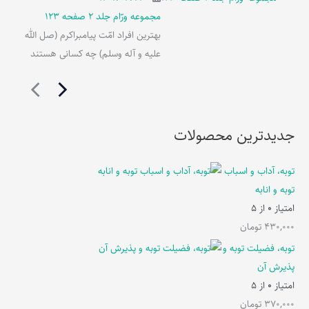
مجموعه ورّام جلد 2 صفحه 123
بهترین افراد امّت پیامبراکرم (صل الله
علیه و آله وسلم) چه کسانی هستند
جدیدترین محصولات
توبه، آداب و اسباب
توبه و انابه
امتیاز
0
از 5
430,000
تومان
توبه، فضیلت توبه و
پذیرش آن
امتیاز
0
از 5
370,000
تومان