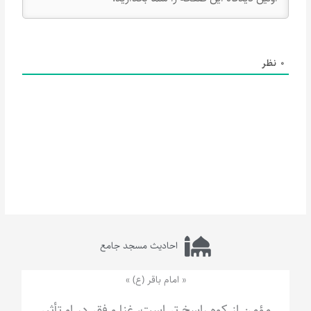
0
نظر
احادیث مسجد جامع
« امام باقر (ع) »
مؤمن از کوه راسخ تر است، غنا و فقر در او تأثیر