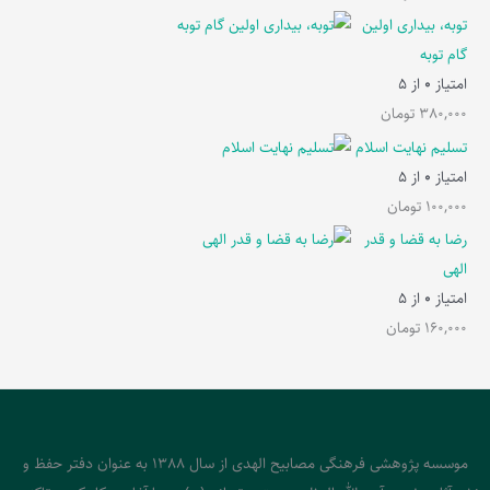
توبه، بیداری اولین
گام توبه
امتیاز
0
از 5
380,000
تومان
تسلیم نهایت اسلام
امتیاز
0
از 5
100,000
تومان
رضا به قضا و قدر
الهی
امتیاز
0
از 5
160,000
تومان
موسسه پژوهشی فرهنگی مصابیح الهدی از سال 1388 به عنوان دفتر حفظ و