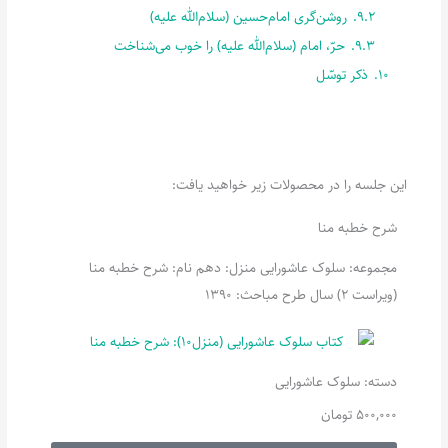
9.2.
روشن‌گری امام‌حسین (سلام‌الله علیه)
9.3.
حرّ، ‌امام (سلام‌الله علیه) را خوب می‌شناخت
10.
ذکر توسّل
این جلسه را در محصولات زیر خواهید یافت:
شرح خطبه منا
مجموعه: سلوک عاشورایی منزل: دهم نام: شرح خطبه منا
(ویراست 2) سال طرح مباحث: 1390
دسته:
سلوک عاشورایی
500,000
تومان