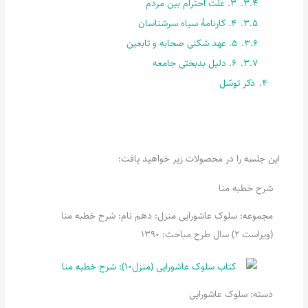
3.4.
3. علّت احترام بین مردم
3.5.
4. کارنامۀ سیاه سرشناسان
3.6.
5. عهد شکنی صحابه و تابعین
3.7.
6. دلیل بدبختی جامعه
4.
ذکر توسّل
این جلسه را در محصولات زیر خواهید یافت:
شرح خطبه منا
مجموعه: سلوک عاشورایی منزل: دهم نام: شرح خطبه منا
(ویراست 2) سال طرح مباحث: 1390
دسته:
سلوک عاشورایی