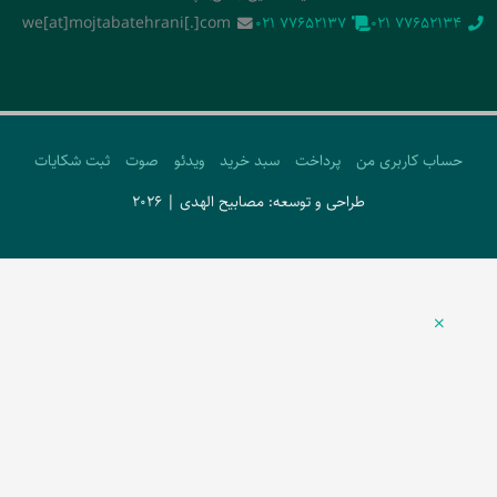
we[at]mojtabatehrani[.]com
‭021 77652137‬
‭021 77652134‬
حساب کاربری من
پرداخت
سبد خرید
ویدئو
صوت
ثبت شکایات
طراحی و توسعه: مصابیح الهدی | 2026