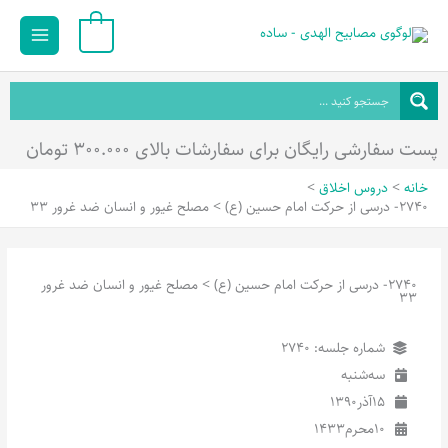
رش
Main
0
ه
Menu
حتوا
پست سفارشی رایگان برای سفارشات بالای ۳۰۰.۰۰۰ تومان
خانه
دروس اخلاق
2740- درسی از حرکت امام حسین (ع) > مصلح غیور و انسان ضد غرور 33
2740- درسی از حرکت امام حسین (ع) > مصلح غیور و انسان ضد غرور
33
شماره جلسه: 2740
سه‌شنبه
15
آذر
1390
10
محرم
1433