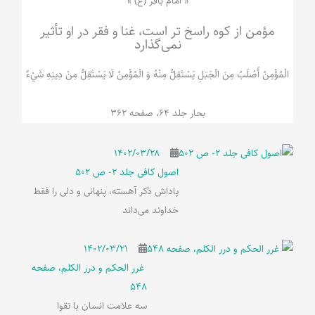
« امام باقر (ع) »
مؤمن از کوه راسخ تر است، غنا و فقر در او تأثیر
نمی‌گذارد
الْمُؤْمِنُ‌ أَصْلَبُ‌ مِنَ‌ الْجَبَلِ‌ یَسْتَقِلُّ مِنْهُ وَ الْمُؤْمِنُ لَا يَسْتَقِلُّ مِنْ دِينِهِ شَيْ‌ءٌ
بحار جلد 64، صفحه 362
۱۴۰۲/۰۳/۲۸
اصول کافی جلد 2- ص 502
پاداش ذکر آهسته، پنهانی و دلی را فقط
خداوند می‌داند
۱۴۰۲/۰۳/۲۱
غرر الحکم و درر الکلم، صفحه
548
سه علامت انسان با تقوا