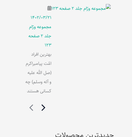
۱۴۰۲/۰۳/۲۱
مجموعه ورّام
جلد 2 صفحه
123
بهترین افراد
امّت پیامبراکرم
(صل الله علیه
و آله وسلم) چه
کسانی هستند
جدیدترین محصولات