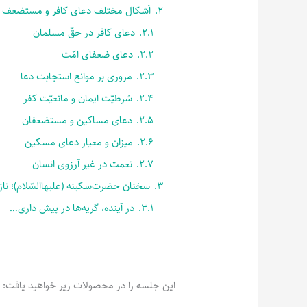
2.
اَشکال مختلف دعای کافر و مستضعف
2.1.
دعای کافر در حقّ مسلمان
2.2.
دعای ضعفای امّت
2.3.
مروری بر موانع استجابت دعا
2.4.
شرطیّت ایمان و مانعیّت کفر
2.5.
دعای مساکین و مستضعفان
2.6.
میزان و معیار دعای مسکین
2.7.
نعمت در غیر آرزوی انسان
3.
سخنان حضرت‌سکینه (علیها‌السّلام)؛ نازد
3.1.
در آینده، گریه‌ها در پیش داری…
این جلسه را در محصولات زیر خواهید یافت: