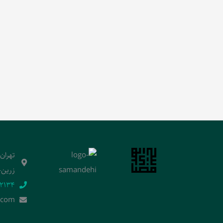
تهران
زرین‌خ
2134‬
.]com