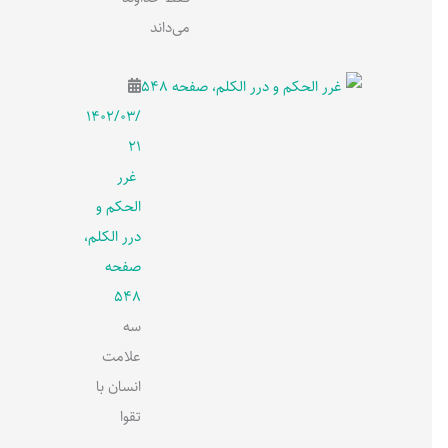
می‌داند
۱۴۰۲/۰۳/
۲۱
غرر
الحکم و
درر الکلم،
صفحه
548
سه
علامت
انسان با
تقوا