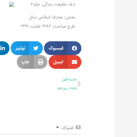
دعا، حقیقت بندگی، جلد6
بخش: معارف اسلامی سال
طرح مباحث: 1386 لغایت 1391
فیسبوک
توئیتر
ایمیل
چاپ
قبلی
جلسه قبل
2777- دعا 159
اشتراک