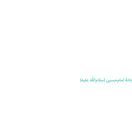
انۀ امام‌حسین (سلام‌الله علیه)