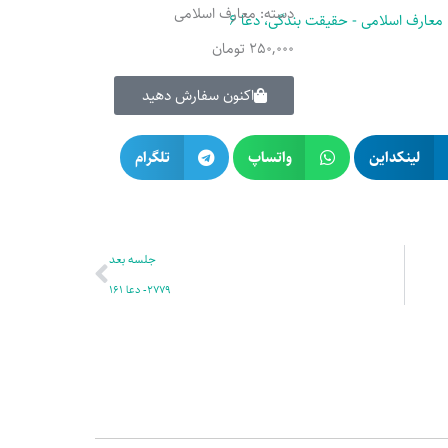
دسته:
معارف اسلامی
250,000
تومان
اکنون سفارش دهید
لینکداین
واتساپ
تلگرام
بعدی
جلسه بعد
2779- دعا 161