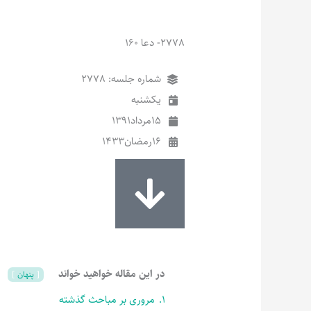
2778- دعا 160
شماره جلسه: 2778
یکشنبه
15
مرداد
1391
16
رمضان
1433
در این مقاله خواهید خواند
پنهان
1.
مروری بر مباحث گذشته