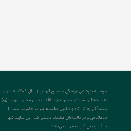
موسسه پژوهشی فرهنگی مصابیح الهدی از سال 1388 به عنوان
دفتر حفظ و نشر آثار حضرت آیت الله العظمی مجتبی تهرانی (ره)
رسما آغاز به کار کرد و تاکنون توانسته میراث حضرت استاد را
ساماندهی و در قالب‌های مختلف منتشر کند. این سایت تنها
پایگاه رسمی آثار معظم‌له می‌باشد.