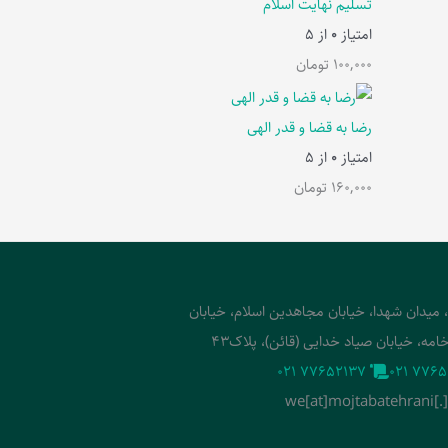
تسلیم نهایت اسلام
امتیاز
0
از 5
100,000
تومان
رضا به قضا و قدر الهی
امتیاز
0
از 5
160,000
تومان
، میدان شهدا، خیابان مجاهدین اسلام، خیابان
امه، خیابان صیاد خدایی (قائن)، پلاک43
‭021 77652137‬
‭021 7765
we[at]mojtabatehrani[