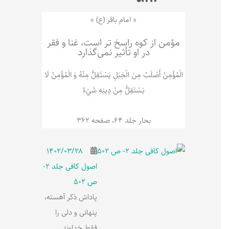
ر
پ
ل
و
ه
« امام باقر (ع) »
ش
مؤمن از کوه راسخ تر است، غنا و فقر
در او تأثیر نمی‌گذارد
الْمُؤْمِنُ‌ أَصْلَبُ‌ مِنَ‌ الْجَبَلِ‌ یَسْتَقِلُّ مِنْهُ وَ الْمُؤْمِنُ لَا
يَسْتَقِلُّ مِنْ دِينِهِ شَيْ‌ءٌ
بحار جلد 64، صفحه 362
۱۴۰۲/۰۳/۲۸
اصول کافی جلد 2-
ص 502
پاداش ذکر آهسته،
پنهانی و دلی را
فقط خداوند