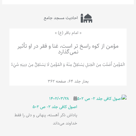
احادیث مسجد جامع
« امام باقر (ع) »
مؤمن از کوه راسخ تر است، غنا و فقر در او تأثیر
نمی‌گذارد
الْمُؤْمِنُ‌ أَصْلَبُ‌ مِنَ‌ الْجَبَلِ‌ یَسْتَقِلُّ مِنْهُ وَ الْمُؤْمِنُ لَا يَسْتَقِلُّ مِنْ دِينِهِ شَيْ‌ءٌ
بحار جلد 64، صفحه 362
۱۴۰۲/۰۳/۲۸
اصول کافی جلد 2- ص 502
پاداش ذکر آهسته، پنهانی و دلی را فقط
خداوند می‌داند