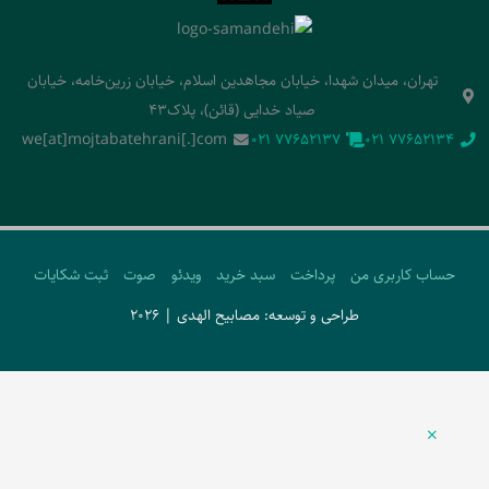
تهران، میدان شهدا، خیابان مجاهدین اسلام، خیابان زرین‌خامه، خیابان
صیاد خدایی (قائن)، پلاک43
we[at]mojtabatehrani[.]com
‭021 77652137‬
‭021 77652134‬
حساب کاربری من
پرداخت
سبد خرید
ویدئو
صوت
ثبت شکایات
طراحی و توسعه: مصابیح الهدی | 2026