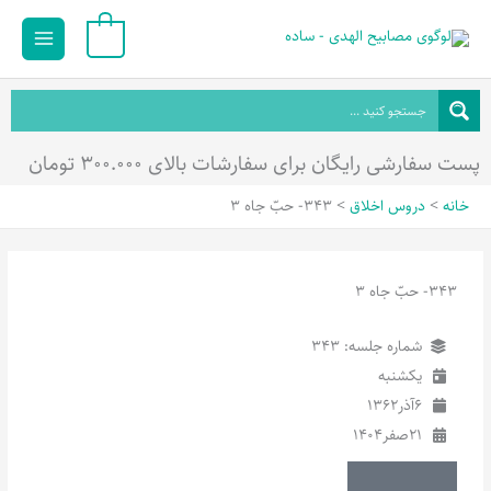
رش
Main
0
ه
Menu
حتوا
پست سفارشی رایگان برای سفارشات بالای ۳۰۰.۰۰۰ تومان
خانه
دروس اخلاق
343- حبّ جاه 3
343- حبّ جاه 3
شماره جلسه: 343
یکشنبه
6
آذر
1362
21
صفر
1404