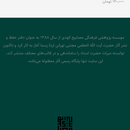
160,000
تومان
موسسه پژوهشی فرهنگی مصابیح الهدی از سال 1388 به عنوان دفتر حفظ و
نشر آثار حضرت آیت الله العظمی مجتبی تهرانی (ره) رسما آغاز به کار کرد و تاکنون
توانسته میراث حضرت استاد را ساماندهی و در قالب‌های مختلف منتشر کند.
این سایت تنها پایگاه رسمی آثار معظم‌له می‌باشد.