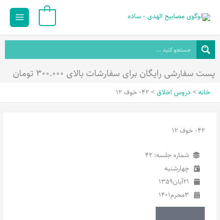
رش
Main
0
ه
Menu
حتوا
پست سفارشی رایگان برای سفارشات بالای ۳۰۰.۰۰۰ تومان
خانه
دروس اخلاق
42- خوف 12
42- خوف 12
شماره جلسه: 42
چهارشنبه
21
آبان
1359
3
محرم
1401