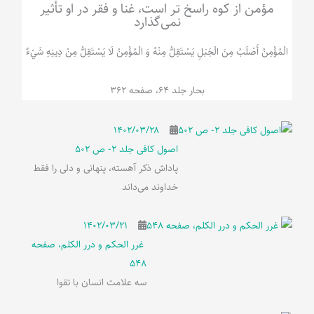
مؤمن از کوه راسخ تر است، غنا و فقر در او تأثیر
نمی‌گذارد
الْمُؤْمِنُ‌ أَصْلَبُ‌ مِنَ‌ الْجَبَلِ‌ یَسْتَقِلُّ مِنْهُ وَ الْمُؤْمِنُ لَا يَسْتَقِلُّ مِنْ دِينِهِ شَيْ‌ءٌ
بحار جلد 64، صفحه 362
۱۴۰۲/۰۳/۲۸
اصول کافی جلد 2- ص 502
پاداش ذکر آهسته، پنهانی و دلی را فقط
خداوند می‌داند
۱۴۰۲/۰۳/۲۱
غرر الحکم و درر الکلم، صفحه
548
سه علامت انسان با تقوا