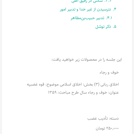
3.3.
سُکنی در رَفیق اَعلی
4.
نترسیدن از غیر خدا و تدبیر امور
4.1.
تدبیر حبیب‌بن‌مظاهر
5.
ذکر توسّل
این جلسه را در محصولات زیر خواهید یافت:
خوف و رجاء
اخلاق ربانی (3) بخش: اخلاق اسلامی موضوع: قوه غضبیه
عنوان: خوف و رجاء سال طرح مباحث: 1359
دسته:
تأدیب غضب
250,000
تومان