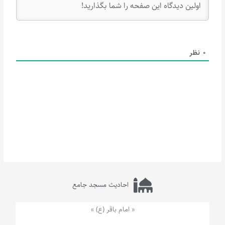
0
نظر
احادیث مسجد جامع
« امام باقر (ع) »