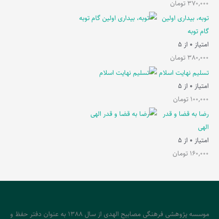
370,000
تومان
توبه، بیداری اولین
گام توبه
امتیاز
0
از 5
380,000
تومان
تسلیم نهایت اسلام
امتیاز
0
از 5
100,000
تومان
رضا به قضا و قدر
الهی
امتیاز
0
از 5
160,000
تومان
موسسه پژوهشی فرهنگی مصابیح الهدی از سال 1388 به عنوان دفتر حفظ و