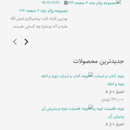
۱۴۰۲/۰۳/۲۱
مجموعه ورّام جلد 2 صفحه 123
بهترین افراد امّت پیامبراکرم (صل الله
علیه و آله وسلم) چه کسانی هستند
جدیدترین محصولات
توبه، آداب و اسباب
توبه و انابه
امتیاز
0
از 5
430,000
تومان
توبه، فضیلت توبه و
پذیرش آن
امتیاز
0
از 5