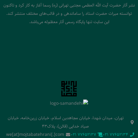
نشر آثار حضرت آیت الله العظمی مجتبی تهرانی (ره) رسما آغاز به کار کرد و تاکنون
توانسته میراث حضرت استاد را ساماندهی و در قالب‌های مختلف منتشر کند.
این سایت تنها پایگاه رسمی آثار معظم‌له می‌باشد.
تهران، میدان شهدا، خیابان مجاهدین اسلام، خیابان زرین‌خامه، خیابان
صیاد خدایی (قائن)، پلاک43
we[at]mojtabatehrani[.]com
‭021 77652137‬
‭021 77652134‬