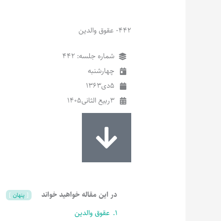
442- عقوق والدین
شماره جلسه: 442
چهارشنبه
5
دی
1363
3
ربیع الثانی
1405
در این مقاله خواهید خواند
پنهان
1.
عقوق والدین