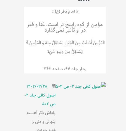
ر
پ
ل
و
ه
« امام باقر (ع) »
ش
مؤمن از کوه راسخ تر است، غنا و فقر
در او تأثیر نمی‌گذارد
الْمُؤْمِنُ‌ أَصْلَبُ‌ مِنَ‌ الْجَبَلِ‌ یَسْتَقِلُّ مِنْهُ وَ الْمُؤْمِنُ لَا
يَسْتَقِلُّ مِنْ دِينِهِ شَيْ‌ءٌ
بحار جلد 64، صفحه 362
۱۴۰۲/۰۳/۲۸
اصول کافی جلد 2-
ص 502
پاداش ذکر آهسته،
پنهانی و دلی را
فقط خداوند