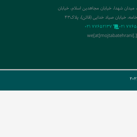
، میدان شهدا، خیابان مجاهدین اسلام، خیابان
امه، خیابان صیاد خدایی (قائن)، پلاک43
‭021 77652137‬
‭021 7765
we[at]mojtabatehrani[