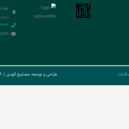
تهران
زرین‌خ
2134‬
.]com
کایات
طراحی و توسعه: مصابیح الهدی | 2026