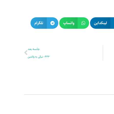
لینکداین
واتساپ
تلگرام
بعدی
جلسه بعد
443- نیکی به والدین