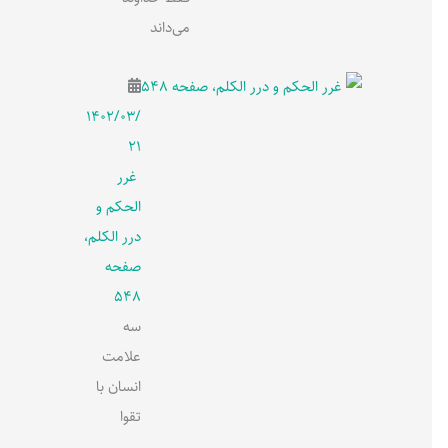
می‌داند
۱۴۰۲/۰۳/
۲۱
غرر
الحکم و
درر الکلم،
صفحه
548
سه
علامت
انسان با
تقوا