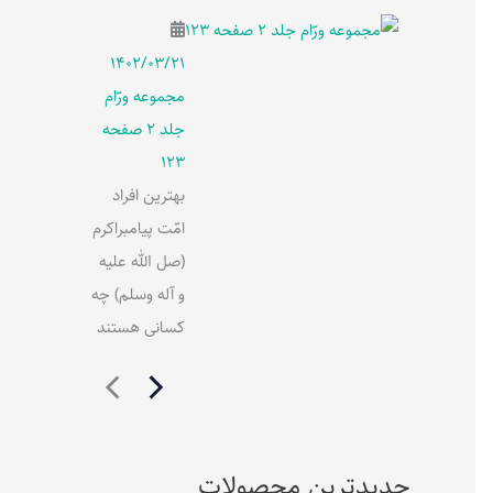
۱۴۰۲/۰۳/۲۱
مجموعه ورّام
جلد 2 صفحه
123
بهترین افراد
امّت پیامبراکرم
(صل الله علیه
و آله وسلم) چه
کسانی هستند
جدیدترین محصولات