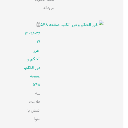
می‌داند
۱۴۰۲/۰۳/
۲۱
غرر
الحکم و
درر الکلم،
صفحه
548
سه
علامت
انسان با
تقوا