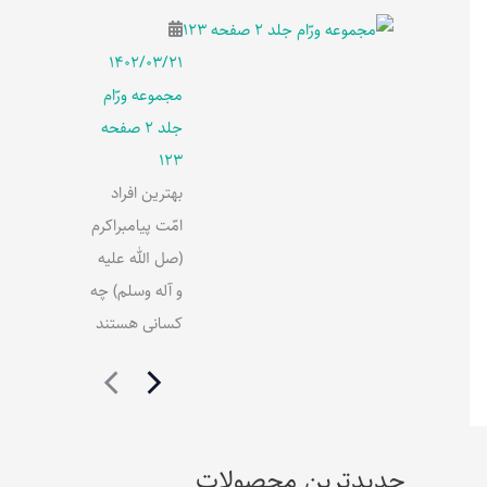
۱۴۰۲/۰۳/۲۱
مجموعه ورّام
جلد 2 صفحه
123
بهترین افراد
امّت پیامبراکرم
(صل الله علیه
و آله وسلم) چه
کسانی هستند
جدیدترین محصولات