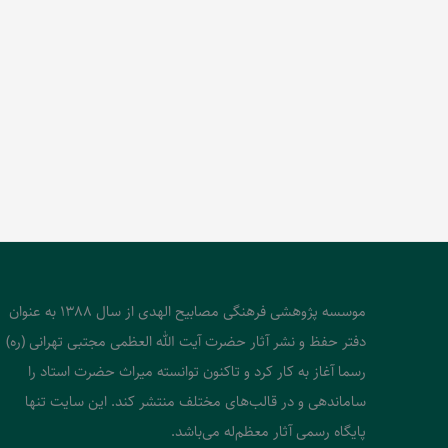
موسسه پژوهشی فرهنگی مصابیح الهدی از سال 1388 به عنوان
دفتر حفظ و نشر آثار حضرت آیت الله العظمی مجتبی تهرانی (ره)
رسما آغاز به کار کرد و تاکنون توانسته میراث حضرت استاد را
ساماندهی و در قالب‌های مختلف منتشر کند. این سایت تنها
پایگاه رسمی آثار معظم‌له می‌باشد.