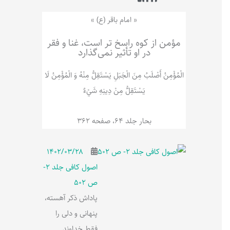
ر
پ
ل
و
ه
« امام باقر (ع) »
ش
مؤمن از کوه راسخ تر است، غنا و فقر
در او تأثیر نمی‌گذارد
الْمُؤْمِنُ‌ أَصْلَبُ‌ مِنَ‌ الْجَبَلِ‌ یَسْتَقِلُّ مِنْهُ وَ الْمُؤْمِنُ لَا
يَسْتَقِلُّ مِنْ دِينِهِ شَيْ‌ءٌ
بحار جلد 64، صفحه 362
۱۴۰۲/۰۳/۲۸
اصول کافی جلد 2-
ص 502
پاداش ذکر آهسته،
پنهانی و دلی را
فقط خداوند