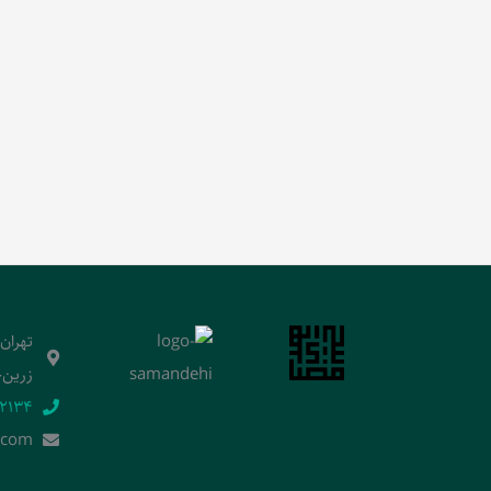
تهران
زرین‌خ
2134‬
.]com