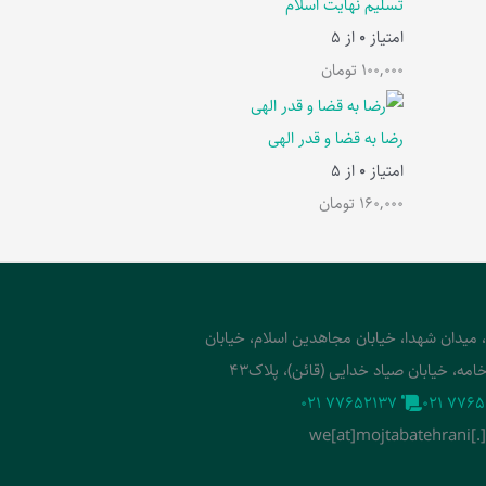
تسلیم نهایت اسلام
امتیاز
0
از 5
100,000
تومان
رضا به قضا و قدر الهی
امتیاز
0
از 5
160,000
تومان
، میدان شهدا، خیابان مجاهدین اسلام، خیابان
امه، خیابان صیاد خدایی (قائن)، پلاک43
‭021 77652137‬
‭021 7765
we[at]mojtabatehrani[