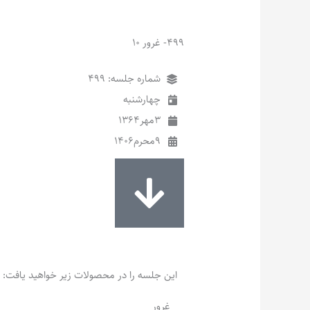
499- غرور 10
شماره جلسه: 499
چهارشنبه
3
مهر
1364
9
محرم
1406
این جلسه را در محصولات زیر خواهید یافت:
غرور