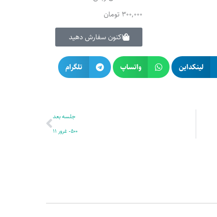
300,000
تومان
اکنون سفارش دهید
لینکداین
واتساپ
تلگرام
بعدی
جلسه بعد
500- غرور 11