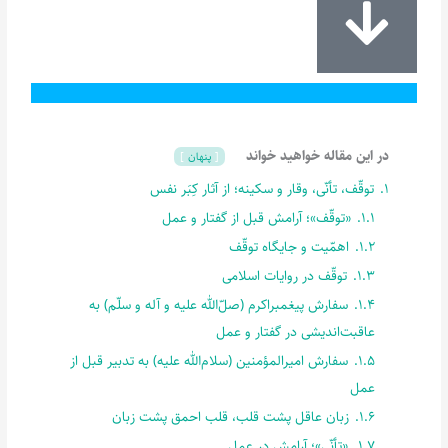
در این مقاله خواهید خواند
پنهان
1.
توقّف، تأنّی، وقار و سکینه؛ از آثار کِبَر نفس
1.1.
«توقّف»؛ آرامش قبل از گفتار و عمل
1.2.
اهمّیت و جایگاه توقّف
1.3.
توقّف در روایات اسلامی
1.4.
سفارش پیغمبراکرم (صلّ‌الله علیه و آله و سلّم) به
عاقبت‌اندیشی در گفتار و عمل
1.5.
سفارش امیرالمؤمنین (سلام‌الله علیه) به تدبیر قبل از
عمل
1.6.
زبان عاقل پشت قلب، قلب احمق پشت زبان
1.7.
«تأنّی»؛ آرامش در عمل