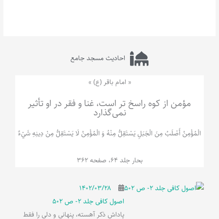
احادیث مسجد جامع
« امام باقر (ع) »
مؤمن از کوه راسخ تر است، غنا و فقر در او تأثیر
نمی‌گذارد
الْمُؤْمِنُ‌ أَصْلَبُ‌ مِنَ‌ الْجَبَلِ‌ یَسْتَقِلُّ مِنْهُ وَ الْمُؤْمِنُ لَا يَسْتَقِلُّ مِنْ دِينِهِ شَيْ‌ءٌ
بحار جلد 64، صفحه 362
۱۴۰۲/۰۳/۲۸
اصول کافی جلد 2- ص 502
پاداش ذکر آهسته، پنهانی و دلی را فقط