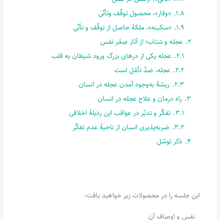
1.8.
«وقار»، محصول توقّف وتأنّی
1.9.
«سکینه»، ملکۀ حاصل از توقّف و تأنّی
2.
عجله و شتاب؛ از آثار صِغَر نفس
2.1.
عجله یکی از درهای بزرگ ورود شیطان به قلب
2.2.
عجله، ضدّ تأمّل است
2.3.
ریشۀ به‌وجود آمدن عجله در انسان
3.
راه درمان و علاج عجله در انسان
3.1.
تفکّر و تدبّر در عواقب این رذیلۀ اخلاقی
3.2.
ضربه‌پذیری انسان از ناحیۀ عدم تفکّر
4.
ذکر توسّل
این جلسه را در محصولات زیر خواهید یافت:
نفس و اوصاف آن