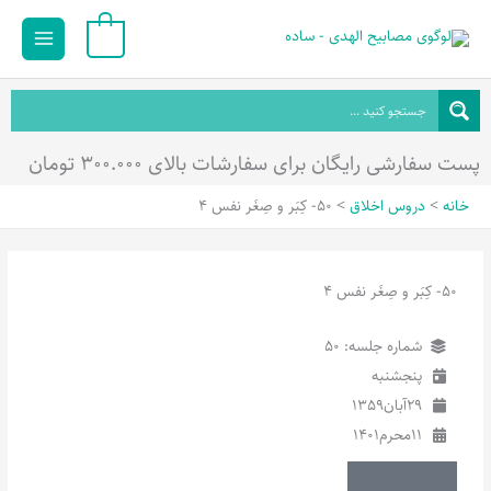
رش
Main
0
ه
Menu
حتوا
پست سفارشی رایگان برای سفارشات بالای ۳۰۰.۰۰۰ تومان
خانه
دروس اخلاق
50- کِبَر و صِغَر نفس 4
50- کِبَر و صِغَر نفس 4
شماره جلسه: 50
پنجشنبه
29
آبان
1359
11
محرم
1401