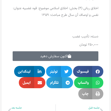
اخلاق ربانی (4) بخش: اخلاق اسلامی موضوع: قوه غضبیه عنوان:
نفس و اوصاف آن سال طرح مباحث: 1359
دسته:
تأدیب غضب
250,000
تومان
اکنون سفارش دهید
فیسبوک
توئیتر
لینکداین
واتساپ
تلگرام
ایمیل
چاپ
قبلی
بعدی
جلسه قبل
جلسه بعد