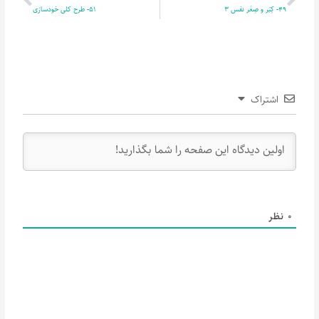
49- کِبَر و صِغَر نفس 3
51- طرح کلی خودسازی
اشتراک
0
نظر