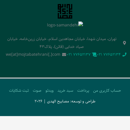
تهران، میدان شهدا، خیابان مجاهدین اسلام، خیابان زرین‌خامه، خیابان
صیاد خدایی (قائن)، پلاک43
we[at]mojtabatehrani[.]com
‭021 77652137‬
‭021 77652134‬
حساب کاربری من
پرداخت
سبد خرید
ویدئو
صوت
ثبت شکایات
طراحی و توسعه: مصابیح الهدی | 2026