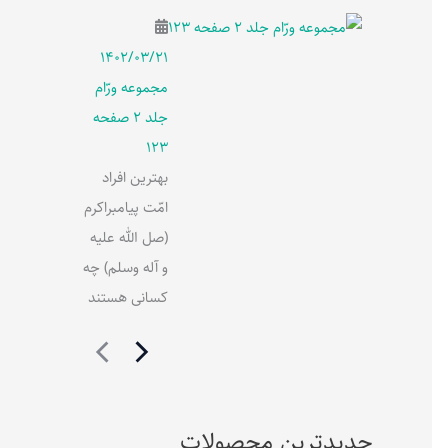
۱۴۰۲/۰۳/۲۱
مجموعه ورّام
جلد 2 صفحه
123
بهترین افراد
امّت پیامبراکرم
(صل الله علیه
و آله وسلم) چه
کسانی هستند
جدیدترین محصولات