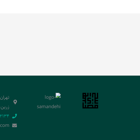
تهران
زرین‌خ
2134‬
.]com