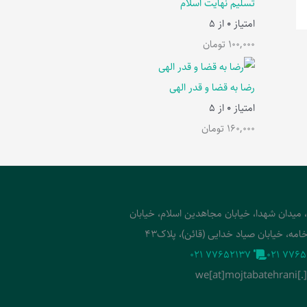
تسلیم نهایت اسلام
امتیاز
0
از 5
100,000
تومان
رضا به قضا و قدر الهی
امتیاز
0
از 5
160,000
تومان
، میدان شهدا، خیابان مجاهدین اسلام، خیابان
امه، خیابان صیاد خدایی (قائن)، پلاک43
‭021 77652137‬
‭021 7765
we[at]mojtabatehrani[