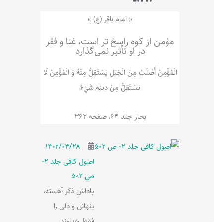
ر
پ
ل
و
ه
« امام باقر (ع) »
ش
مؤمن از کوه راسخ تر است، غنا و فقر
در او تأثیر نمی‌گذارد
الْمُؤْمِنُ‌ أَصْلَبُ‌ مِنَ‌ الْجَبَلِ‌ یَسْتَقِلُّ مِنْهُ وَ الْمُؤْمِنُ لَا
يَسْتَقِلُّ مِنْ دِينِهِ شَيْ‌ءٌ
بحار جلد 64، صفحه 362
۱۴۰۲/۰۳/۲۸
اصول کافی جلد 2-
ص 502
پاداش ذکر آهسته،
پنهانی و دلی را
فقط خداوند