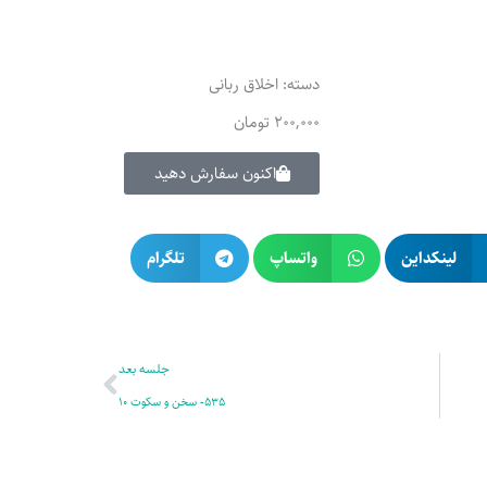
دسته:
اخلاق ربانی
200,000
تومان
اکنون سفارش دهید
لینکداین
واتساپ
تلگرام
بعدی
جلسه بعد
535- سخن و سکوت 10