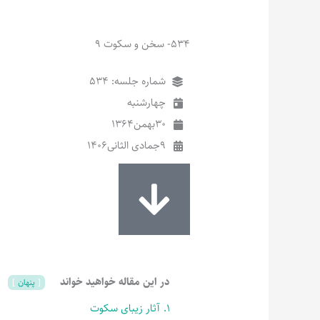
534- سخن و سکوت 9
شماره جلسه: 534
چهارشنبه
30
بهمن
1364
9
جمادی الثانی
1406
در این مقاله خواهید خواند
پنهان
1.
آثار زیبای سکوت