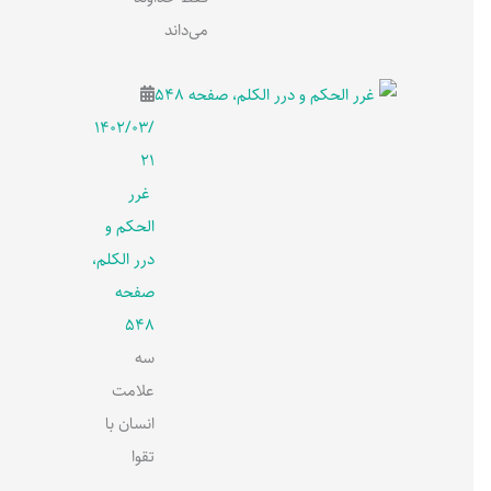
می‌داند
۱۴۰۲/۰۳/
۲۱
غرر
الحکم و
درر الکلم،
صفحه
548
سه
علامت
انسان با
تقوا