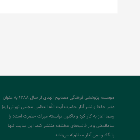
موسسه پژوهشی فرهنگی مصابیح الهدی از سال 1388 به عنوان
دفتر حفظ و نشر آثار حضرت آیت الله العظمی مجتبی تهرانی (ره)
رسما آغاز به کار کرد و تاکنون توانسته میراث حضرت استاد را
ساماندهی و در قالب‌های مختلف منتشر کند. این سایت تنها
پایگاه رسمی آثار معظم‌له می‌باشد.