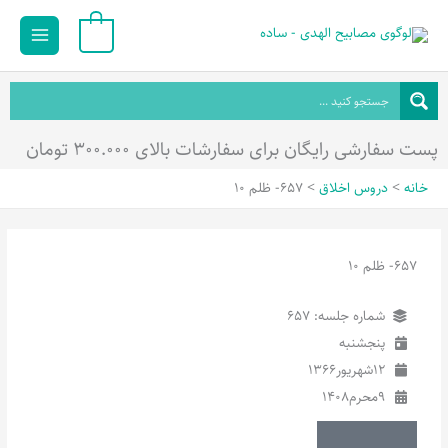
رش
Main
0
ه
Menu
حتوا
پست سفارشی رایگان برای سفارشات بالای ۳۰۰.۰۰۰ تومان
خانه
دروس اخلاق
657- ظلم 10
657- ظلم 10
شماره جلسه: 657
پنجشنبه
12
شهریور
1366
9
محرم
1408