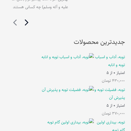
علیه و آله وسلم) چه کسانی هستند
جدیدترین محصولات
توبه، آداب و اسباب
توبه و انابه
امتیاز
0
از 5
430,000
تومان
توبه، فضیلت توبه و
پذیرش آن
امتیاز
0
از 5
370,000
تومان
توبه، بیداری اولین
گام توبه