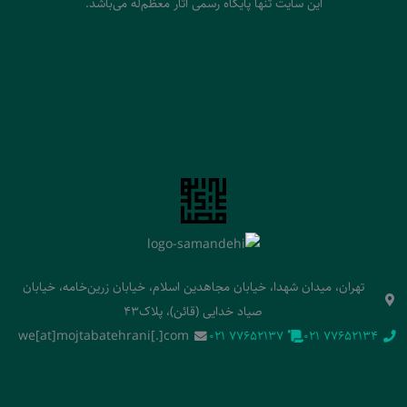
این سایت تنها پایگاه رسمی آثار معظم‌له می‌باشد.
تهران، میدان شهدا، خیابان مجاهدین اسلام، خیابان زرین‌خامه، خیابان
صیاد خدایی (قائن)، پلاک43
we[at]mojtabatehrani[.]com
‭021 77652137‬
‭021 77652134‬