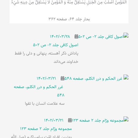
الْمُؤْمِنُ‌ أَصْلَبُ‌ مِنَ‌ الْجَبَلِ‌ یَسْتَقِلُّ مِنْهُ وَ الْمُؤْمِنُ لَا يَسْتَقِلُّ مِنْ دِينِهِ شَيْ‌ءٌ
بحار جلد 64، صفحه 362
۱۴۰۲/۰۳/۲۸
اصول کافی جلد 2- ص 502
پاداش ذکر آهسته، پنهانی و دلی را فقط
خداوند می‌داند
۱۴۰۲/۰۳/۲۱
غرر الحکم و درر الکلم، صفحه
548
سه علامت انسان با تقوا
۱۴۰۲/۰۳/۲۱
مجموعه ورّام جلد 2 صفحه 123
بهترین افراد امّت پیامبراکرم (صل الله