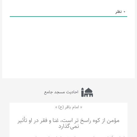
0
نظر
احادیث مسجد جامع
« امام باقر (ع) »
مؤمن از کوه راسخ تر است، غنا و فقر در او تأثیر
نمی‌گذارد