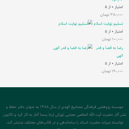
امتیاز
0
از 5
380,000
تومان
تسلیم نهایت اسلام
امتیاز
0
از 5
100,000
تومان
رضا به قضا و قدر
الهی
امتیاز
0
از 5
160,000
تومان
موسسه پژوهشی فرهنگی مصابیح الهدی از سال 1388 به عنوان دفتر حفظ و
نشر آثار حضرت آیت الله العظمی مجتبی تهرانی (ره) رسما آغاز به کار کرد و تاکنون
توانسته میراث حضرت استاد را ساماندهی و در قالب‌های مختلف منتشر کند.