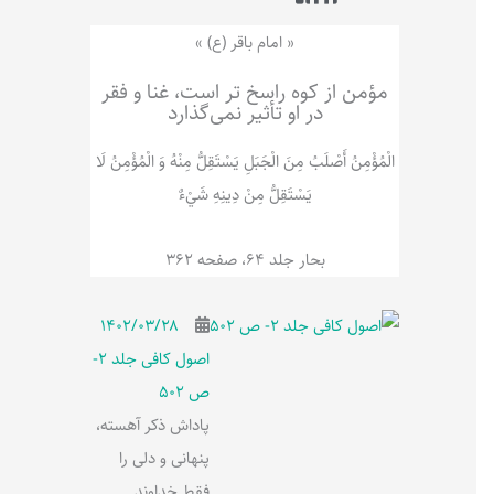
ر
پ
ل
و
ه
« امام باقر (ع) »
ش
مؤمن از کوه راسخ تر است، غنا و فقر
در او تأثیر نمی‌گذارد
الْمُؤْمِنُ‌ أَصْلَبُ‌ مِنَ‌ الْجَبَلِ‌ یَسْتَقِلُّ مِنْهُ وَ الْمُؤْمِنُ لَا
يَسْتَقِلُّ مِنْ دِينِهِ شَيْ‌ءٌ
بحار جلد 64، صفحه 362
۱۴۰۲/۰۳/۲۸
اصول کافی جلد 2-
ص 502
پاداش ذکر آهسته،
پنهانی و دلی را
فقط خداوند