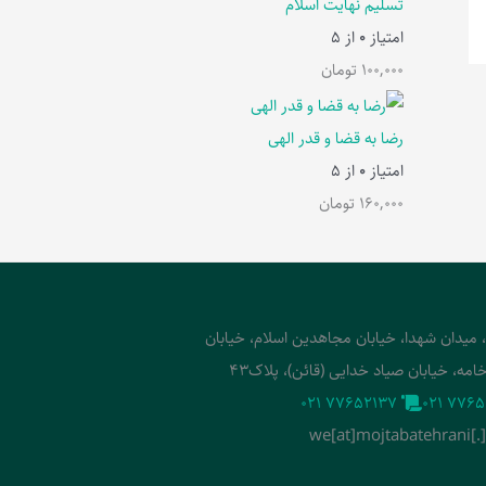
تسلیم نهایت اسلام
امتیاز
0
از 5
100,000
تومان
رضا به قضا و قدر الهی
امتیاز
0
از 5
160,000
تومان
، میدان شهدا، خیابان مجاهدین اسلام، خیابان
امه، خیابان صیاد خدایی (قائن)، پلاک43
‭021 77652137‬
‭021 7765
we[at]mojtabatehrani[