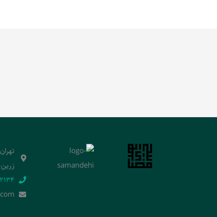
تهران
زرین‌خ
2134‬
.]com