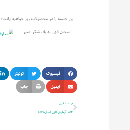
این جلسه را در محصولات زیر خواهید یافت:
امتحان الهی به بلا، شکر، صبر
فیسبوک
توئیتر
ایمیل
چاپ
قبلی
جلسه قبل
816- آزمایش الهی (سال68) 5