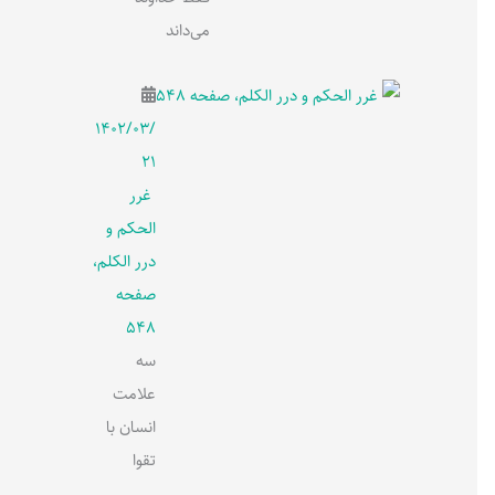
می‌داند
۱۴۰۲/۰۳/
۲۱
غرر
الحکم و
درر الکلم،
صفحه
548
سه
علامت
انسان با
تقوا