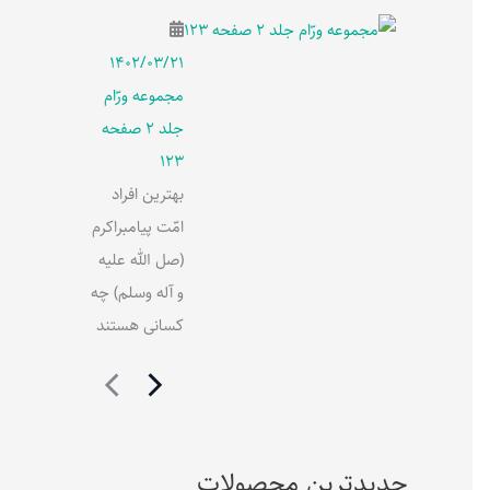
۱۴۰۲/۰۳/۲۱
مجموعه ورّام
جلد 2 صفحه
123
بهترین افراد
امّت پیامبراکرم
(صل الله علیه
و آله وسلم) چه
کسانی هستند
جدیدترین محصولات