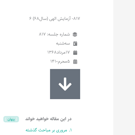
817- آزمایش الهی (سال68) 6
شماره جلسه: 817
سه‌شنبه
17
مرداد
1368
5
محرم
1410
در این مقاله خواهید خواند
پنهان
1.
مروری بر مباحث گذشته