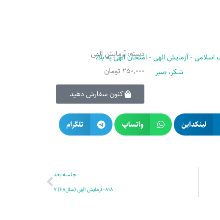
دسته:
آزمایش الهی
250,000
تومان
اکنون سفارش دهید
لینکداین
واتساپ
تلگرام
بعدی
جلسه بعد
818- آزمایش الهی (سال68) 7