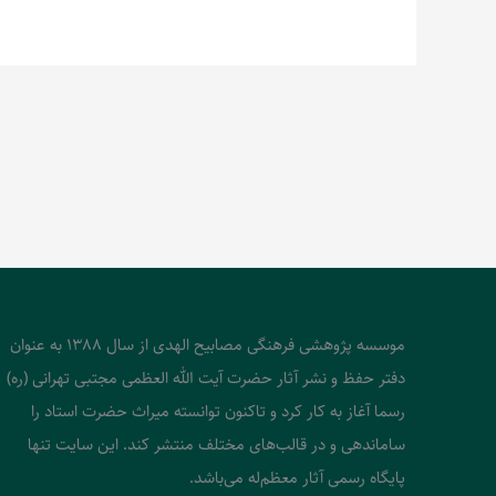
موسسه پژوهشی فرهنگی مصابیح الهدی از سال 1388 به عنوان
دفتر حفظ و نشر آثار حضرت آیت الله العظمی مجتبی تهرانی (ره)
رسما آغاز به کار کرد و تاکنون توانسته میراث حضرت استاد را
ساماندهی و در قالب‌های مختلف منتشر کند. این سایت تنها
پایگاه رسمی آثار معظم‌له می‌باشد.