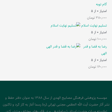
گام توبه
امتیاز
0
از 5
380,000
تومان
تسلیم نهایت اسلام
امتیاز
0
از 5
100,000
تومان
رضا به قضا و قدر
الهی
امتیاز
0
از 5
160,000
تومان
موسسه پژوهشی فرهنگی مصابیح الهدی از سال 1388 به عنوان دفتر حفظ و
نشر آثار حضرت آیت الله العظمی مجتبی تهرانی (ره) رسما آغاز به کار کرد و تاکنون
توانسته میراث حضرت استاد را ساماندهی و در قالب‌های مختلف منتشر کند.