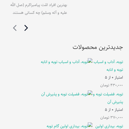
بهترین افراد امّت پیامبراکرم (صل الله
علیه و آله وسلم) چه کسانی هستند
جدیدترین محصولات
توبه، آداب و اسباب
توبه و انابه
امتیاز
0
از 5
430,000
تومان
توبه، فضیلت توبه و
پذیرش آن
امتیاز
0
از 5
370,000
تومان
توبه، بیداری اولین