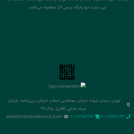
این سایت تنها پایگاه رسمی آثار معظم‌له می‌باشد.
تهران، میدان شهدا، خیابان مجاهدین اسلام، خیابان زرین‌خامه، خیابان
صیاد خدایی (قائن)، پلاک43
we[at]mojtabatehrani[.]com
‭021 77652137‬
‭021 77652134‬