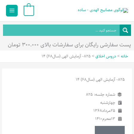
رش
Main
0
ه
Menu
حتوا
پست سفارشی رایگان برای سفارشات بالای ۳۰۰.۰۰۰ تومان
خانه
دروس اخلاق
825- آزمایش الهی (سال68) 14
825- آزمایش الهی (سال68) 14
شماره جلسه: 825
چهارشنبه
25
مرداد
1368
13
محرم
1410