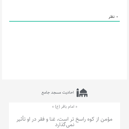
0
نظر
احادیث مسجد جامع
« امام باقر (ع) »
مؤمن از کوه راسخ تر است، غنا و فقر در او تأثیر
نمی‌گذارد