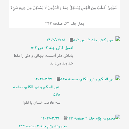
الْمُؤْمِنُ‌ أَصْلَبُ‌ مِنَ‌ الْجَبَلِ‌ یَسْتَقِلُّ مِنْهُ وَ الْمُؤْمِنُ لَا يَسْتَقِلُّ مِنْ دِينِهِ شَيْ‌ءٌ
بحار جلد 64، صفحه 362
۱۴۰۲/۰۳/۲۸
اصول کافی جلد 2- ص 502
پاداش ذکر آهسته، پنهانی و دلی را فقط
خداوند می‌داند
۱۴۰۲/۰۳/۲۱
غرر الحکم و درر الکلم، صفحه
548
سه علامت انسان با تقوا
۱۴۰۲/۰۳/۲۱
مجموعه ورّام جلد 2 صفحه 123