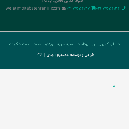
صیاد خدایی (قائن)، پلاک43
we[at]mojtabatehrani[.]com
‭021 77652137‬
‭021 77652134‬
حساب کاربری من
پرداخت
سبد خرید
ویدئو
صوت
ثبت شکایات
طراحی و توسعه: مصابیح الهدی | 2026