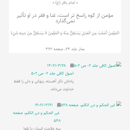
« امام باقر (ع) »
مؤمن از کوه راسخ تر است، غنا و فقر در او تأثیر
نمی‌گذارد
الْمُؤْمِنُ‌ أَصْلَبُ‌ مِنَ‌ الْجَبَلِ‌ یَسْتَقِلُّ مِنْهُ وَ الْمُؤْمِنُ لَا يَسْتَقِلُّ مِنْ دِينِهِ شَيْ‌ءٌ
بحار جلد 64، صفحه 362
۱۴۰۲/۰۳/۲۸
اصول کافی جلد 2- ص 502
پاداش ذکر آهسته، پنهانی و دلی را فقط
خداوند می‌داند
۱۴۰۲/۰۳/۲۱
غرر الحکم و درر الکلم، صفحه
548
سه علامت انسان با تقوا