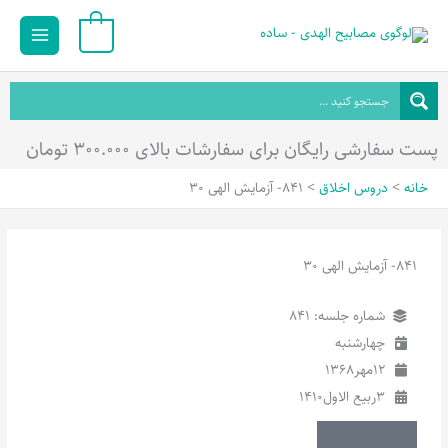
رش
Main
0
ه
Menu
حتوا
پست سفارشی رایگان برای سفارشات بالای ۳۰۰.۰۰۰ تومان
خانه
دروس اخلاق
841- آزمایش الهی 30
841- آزمایش الهی 30
شماره جلسه: 841
چهارشنبه
12
مهر
1368
3
ربیع الاول
1410