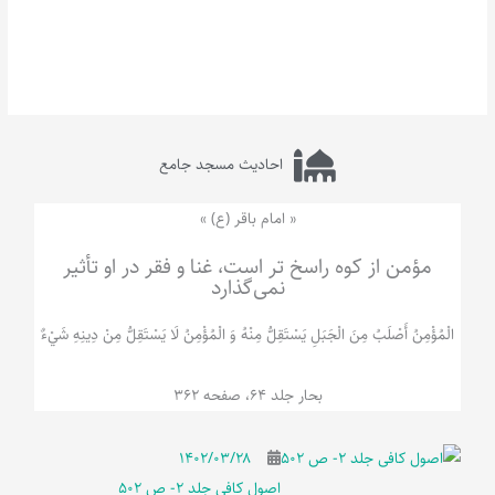
احادیث مسجد جامع
« امام باقر (ع) »
مؤمن از کوه راسخ تر است، غنا و فقر در او تأثیر
نمی‌گذارد
الْمُؤْمِنُ‌ أَصْلَبُ‌ مِنَ‌ الْجَبَلِ‌ یَسْتَقِلُّ مِنْهُ وَ الْمُؤْمِنُ لَا يَسْتَقِلُّ مِنْ دِينِهِ شَيْ‌ءٌ
بحار جلد 64، صفحه 362
۱۴۰۲/۰۳/۲۸
اصول کافی جلد 2- ص 502