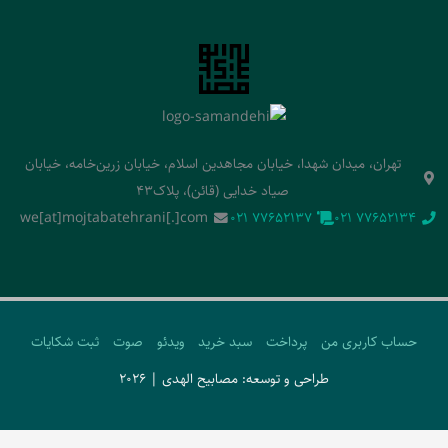
تهران، میدان شهدا، خیابان مجاهدین اسلام، خیابان زرین‌خامه، خیابان
صیاد خدایی (قائن)، پلاک43
we[at]mojtabatehrani[.]com
‭021 77652137‬
‭021 77652134‬
حساب کاربری من
پرداخت
سبد خرید
ویدئو
صوت
ثبت شکایات
طراحی و توسعه: مصابیح الهدی | 2026