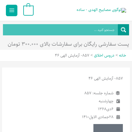
رش
Main
0
ه
Menu
حتوا
پست سفارشی رایگان برای سفارشات بالای ۳۰۰.۰۰۰ تومان
خانه
دروس اخلاق
857- آزمایش الهی 46
857- آزمایش الهی 46
شماره جلسه: 857
چهارشنبه
6
دی
1368
28
جمادی الاول
1410