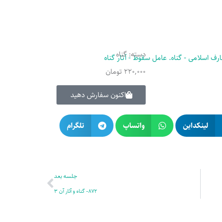
دسته:
گناه
220,000
تومان
اکنون سفارش دهید
لینکداین
واتساپ
تلگرام
بعدی
جلسه بعد
872- گناه و آثار آن 3