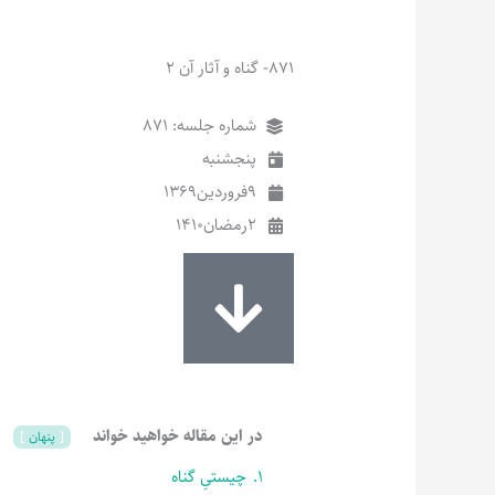
871- گناه و آثار آن 2
شماره جلسه: 871
پنجشنبه
9
فروردین
1369
2
رمضان
1410
در این مقاله خواهید خواند
پنهان
1.
چیستیِ گناه