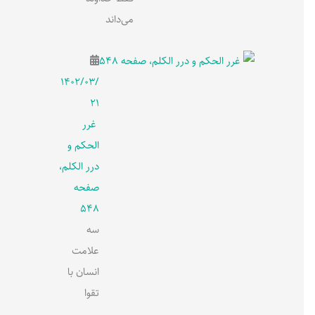
می‌داند
۱۴۰۲/۰۳/
۲۱
غرر
الحکم و
درر الکلم،
صفحه
548
سه
علامت
انسان با
تقوا