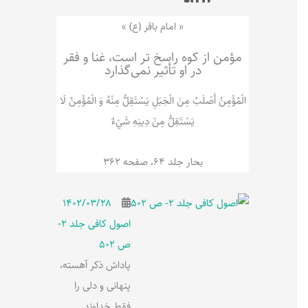
ر
پ
ل
و
ه
« امام باقر (ع) »
ش
مؤمن از کوه راسخ تر است، غنا و فقر
در او تأثیر نمی‌گذارد
الْمُؤْمِنُ‌ أَصْلَبُ‌ مِنَ‌ الْجَبَلِ‌ یَسْتَقِلُّ مِنْهُ وَ الْمُؤْمِنُ لَا
يَسْتَقِلُّ مِنْ دِينِهِ شَيْ‌ءٌ
بحار جلد 64، صفحه 362
۱۴۰۲/۰۳/۲۸
اصول کافی جلد 2-
ص 502
پاداش ذکر آهسته،
پنهانی و دلی را
فقط خداوند