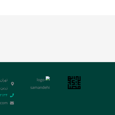
تهران
زرین‌خ
2134‬
.]com