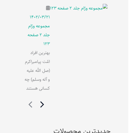
۱۴۰۲/۰۳/۲۱
مجموعه ورّام
جلد 2 صفحه
123
بهترین افراد
امّت پیامبراکرم
(صل الله علیه
و آله وسلم) چه
کسانی هستند
جدیدترین محصولات