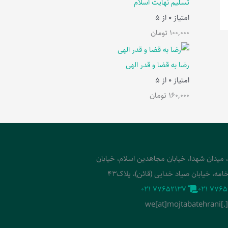
تسلیم نهایت اسلام
امتیاز
0
از 5
100,000
تومان
رضا به قضا و قدر الهی
امتیاز
0
از 5
160,000
تومان
، میدان شهدا، خیابان مجاهدین اسلام، خیابان
امه، خیابان صیاد خدایی (قائن)، پلاک43
‭021 77652137‬
‭021 7765
we[at]mojtabatehrani[