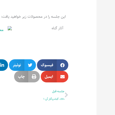
این جلسه را در محصولات زیر خواهید یافت:
آثار گناه
فیسبوک
توئیتر
ایمیل
چاپ
قبلی
جلسه قبل
870- گناه و آثار آن 1