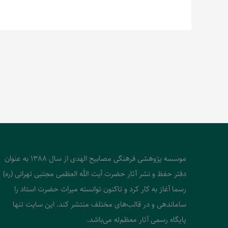
موسسه پژوهشی فرهنگی مصابیح الهدی از سال 1388 به عنوان
دفتر حفظ و نشر آثار حضرت آیت الله العظمی مجتبی تهرانی (ره)
رسما آغاز به کار کرد و تاکنون توانسته میراث حضرت استاد را
ساماندهی و در قالب‌های مختلف منتشر کند. این سایت تنها
پایگاه رسمی آثار معظم‌له می‌باشد.