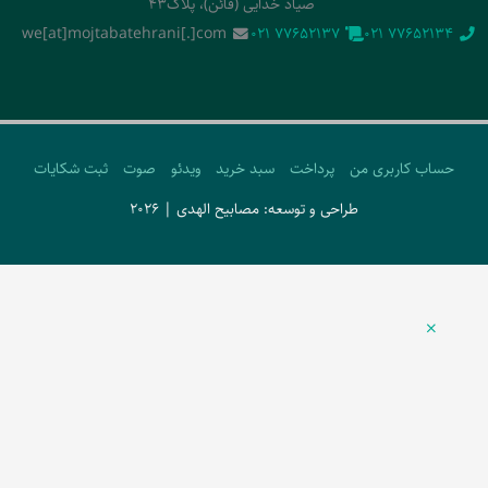
صیاد خدایی (قائن)، پلاک43
we[at]mojtabatehrani[.]com
‭021 77652137‬
‭021 77652134‬
حساب کاربری من
پرداخت
سبد خرید
ویدئو
صوت
ثبت شکایات
طراحی و توسعه: مصابیح الهدی | 2026