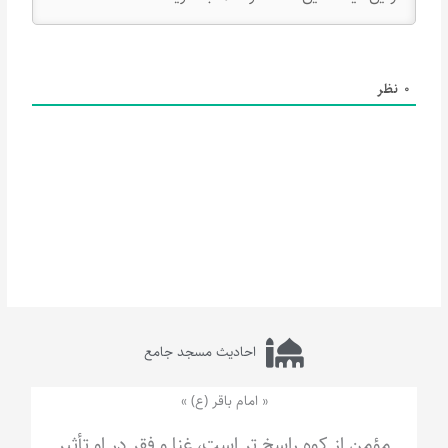
0
نظر
احادیث مسجد جامع
« امام باقر (ع) »
مؤمن از کوه راسخ تر است، غنا و فقر در او تأثیر