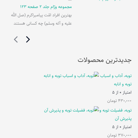
مجموعه ورّام جلد 2 صفحه 123
بهترین افراد امّت پیامبراکرم (صل الله
علیه و آله وسلم) چه کسانی هستند
جدیدترین محصولات
توبه، آداب و اسباب
توبه و انابه
امتیاز
0
از 5
430,000
تومان
توبه، فضیلت توبه و
پذیرش آن
امتیاز
0
از 5
370,000
تومان