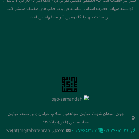
نشر آثار حضرت آیت الله العظمی مجتبی تهرانی (ره) رسما آغاز به کار کرد و تاکنون
توانسته میراث حضرت استاد را ساماندهی و در قالب‌های مختلف منتشر کند.
این سایت تنها پایگاه رسمی آثار معظم‌له می‌باشد.
تهران، میدان شهدا، خیابان مجاهدین اسلام، خیابان زرین‌خامه، خیابان
صیاد خدایی (قائن)، پلاک43
we[at]mojtabatehrani[.]com
‭021 77652137‬
‭021 77652134‬