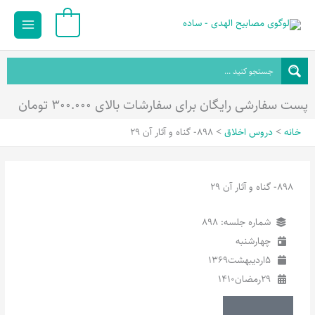
رش
Main
0
ه
Menu
حتوا
پست سفارشی رایگان برای سفارشات بالای ۳۰۰.۰۰۰ تومان
خانه
دروس اخلاق
898- گناه و آثار آن 29
898- گناه و آثار آن 29
شماره جلسه: 898
چهارشنبه
5
اردیبهشت
1369
29
رمضان
1410