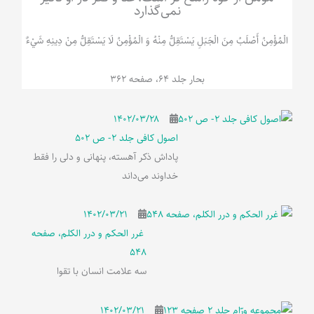
نمی‌گذارد
الْمُؤْمِنُ‌ أَصْلَبُ‌ مِنَ‌ الْجَبَلِ‌ یَسْتَقِلُّ مِنْهُ وَ الْمُؤْمِنُ لَا يَسْتَقِلُّ مِنْ دِينِهِ شَيْ‌ءٌ
بحار جلد 64، صفحه 362
۱۴۰۲/۰۳/۲۸
اصول کافی جلد 2- ص 502
پاداش ذکر آهسته، پنهانی و دلی را فقط
خداوند می‌داند
۱۴۰۲/۰۳/۲۱
غرر الحکم و درر الکلم، صفحه
548
سه علامت انسان با تقوا
۱۴۰۲/۰۳/۲۱