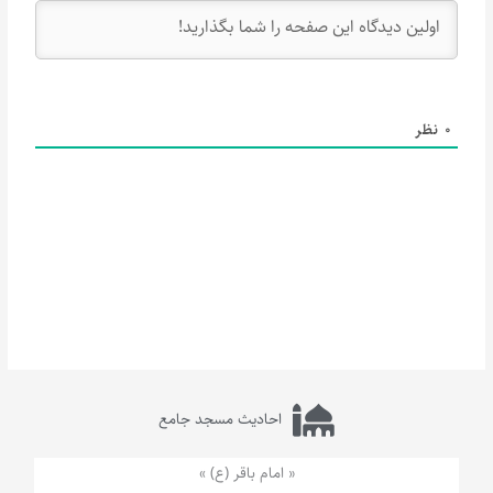
0
نظر
احادیث مسجد جامع
« امام باقر (ع) »