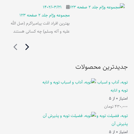
۱۴۰۲/۰۳/۲۱
مجموعه ورّام جلد 2 صفحه 123
بهترین افراد امّت پیامبراکرم (صل الله
علیه و آله وسلم) چه کسانی هستند
جدیدترین محصولات
توبه، آداب و اسباب
توبه و انابه
امتیاز
0
از 5
430,000
تومان
توبه، فضیلت توبه و
پذیرش آن
امتیاز
0
از 5