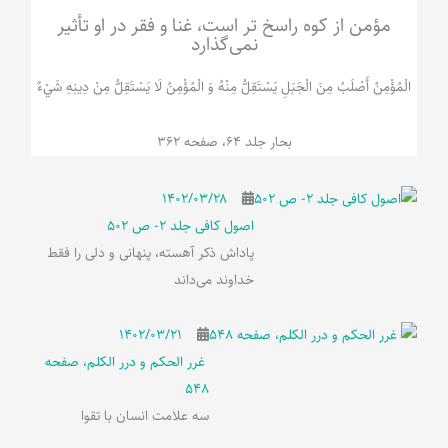
مؤمن از کوه راسخ تر است، غنا و فقر در او تأثیر
نمی‌گذارد
الْمُؤْمِنُ‌ أَصْلَبُ‌ مِنَ‌ الْجَبَلِ‌ یَسْتَقِلُّ مِنْهُ وَ الْمُؤْمِنُ لَا يَسْتَقِلُّ مِنْ دِينِهِ شَيْ‌ءٌ
بحار جلد 64، صفحه 362
۱۴۰۲/۰۳/۲۸
اصول کافی جلد 2- ص 502
پاداش ذکر آهسته، پنهانی و دلی را فقط
خداوند می‌داند
۱۴۰۲/۰۳/۲۱
غرر الحکم و درر الکلم، صفحه
548
سه علامت انسان با تقوا