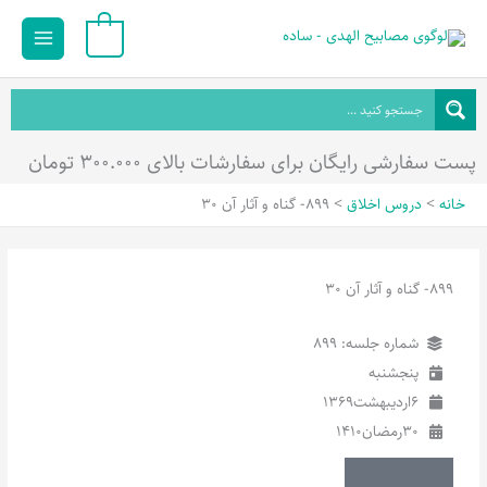
رش
Main
0
ه
Menu
حتوا
پست سفارشی رایگان برای سفارشات بالای ۳۰۰.۰۰۰ تومان
خانه
دروس اخلاق
899- گناه و آثار آن 30
899- گناه و آثار آن 30
شماره جلسه: 899
پنجشنبه
6
اردیبهشت
1369
30
رمضان
1410