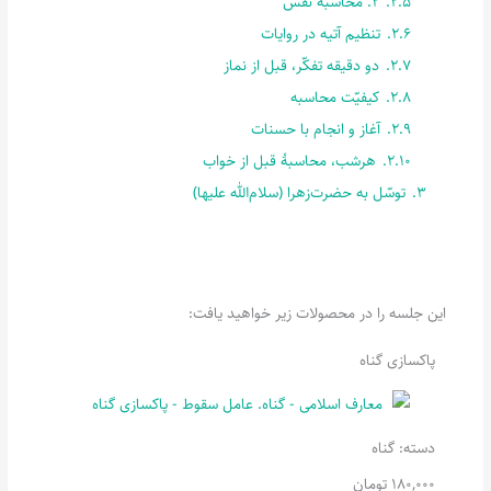
2.5.
2. محاسبۀ نفس
2.6.
تنظیم آتیه در روایات
2.7.
دو دقیقه تفکّر، قبل از نماز
2.8.
کیفیّت محاسبه
2.9.
آغاز و انجام با حسنات
2.10.
هرشب، محاسبۀ قبل از خواب
3.
توسّل به حضرت‌زهرا (سلام‌الله علیها)
این جلسه را در محصولات زیر خواهید یافت:
پاکسازی گناه
دسته:
گناه
180,000
تومان