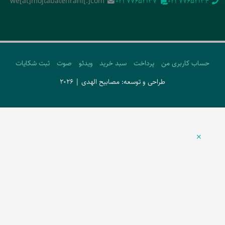
we[at]mojtabatehrani[.]com
‭021 77652137‬
‭021 77652134‬
حساب کاربری من
پرداخت
سبد خرید
ویدئو
صوت
ثبت شکایات
طراحی و توسعه: مصابیح الهدی | 2026