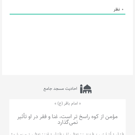
0
نظر
احادیث مسجد جامع
« امام باقر (ع) »
مؤمن از کوه راسخ تر است، غنا و فقر در او تأثیر
نمی‌گذارد
الْمُؤْمِنُ‌ أَصْلَبُ‌ مِنَ‌ الْجَبَلِ‌ یَسْتَقِلُّ مِنْهُ وَ الْمُؤْمِنُ لَا يَسْتَقِلُّ مِنْ دِينِهِ شَيْ‌ءٌ