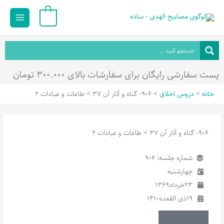
رش
Main
0
ه
Menu
حتوا
پست سفارشی رایگان برای سفارشات بالای ۳۰۰.۰۰۰ تومان
خانه
دروس اخلاق
906- گناه و آثار آن 37 > طاعات و عبادات 2
906- گناه و آثار آن 37 > طاعات و عبادات 2
شماره جلسه: 906
چهارشنبه
23
خرداد
1369
19
ذی القعده
1410