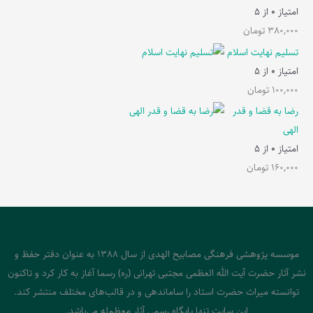
امتیاز
0
از 5
380,000
تومان
تسلیم نهایت اسلام
امتیاز
0
از 5
100,000
تومان
رضا به قضا و قدر
الهی
امتیاز
0
از 5
160,000
تومان
موسسه پژوهشی فرهنگی مصابیح الهدی از سال 1388 به عنوان دفتر حفظ و
نشر آثار حضرت آیت الله العظمی مجتبی تهرانی (ره) رسما آغاز به کار کرد و تاکنون
توانسته میراث حضرت استاد را ساماندهی و در قالب‌های مختلف منتشر کند.
این سایت تنها پایگاه رسمی آثار معظم‌له می‌باشد.