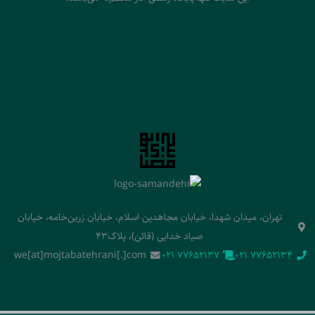
تهران، میدان شهدا، خیابان مجاهدین اسلام، خیابان زرین‌خامه، خیابان
صیاد خدایی (قائن)، پلاک43
we[at]mojtabatehrani[.]com
‭021 77652137‬
‭021 77652134‬