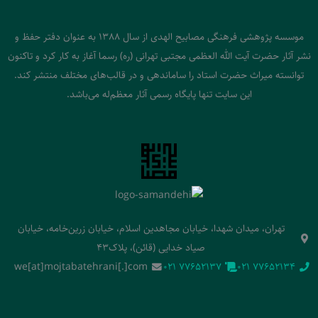
موسسه پژوهشی فرهنگی مصابیح الهدی از سال 1388 به عنوان دفتر حفظ و
نشر آثار حضرت آیت الله العظمی مجتبی تهرانی (ره) رسما آغاز به کار کرد و تاکنون
توانسته میراث حضرت استاد را ساماندهی و در قالب‌های مختلف منتشر کند.
این سایت تنها پایگاه رسمی آثار معظم‌له می‌باشد.
تهران، میدان شهدا، خیابان مجاهدین اسلام، خیابان زرین‌خامه، خیابان
صیاد خدایی (قائن)، پلاک43
we[at]mojtabatehrani[.]com
‭021 77652137‬
‭021 77652134‬