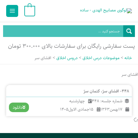
رش
Main
0
ه
Menu
حتوا
پست سفارشی رایگان برای سفارشات بالای ۳۰۰.۰۰۰ تومان
خانه
موضوعات درس اخلاق
دروس اخلاق
افشای سر
افشای سر
448- افشای سرّ، کتمان سرّ
شماره جلسه: 448
چهارشنبه
دانلود
17
بهمن
1363
15
جمادی الاول
1405