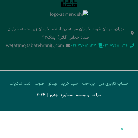
تهران، میدان شهدا، خیابان مجاهدین اسلام، خیابان زرین‌خامه، خیابان
صیاد خدایی (قائن)، پلاک43
we[at]mojtabatehrani[.]com
‭021 77652137‬
‭021 77652134‬
حساب کاربری من
پرداخت
سبد خرید
ویدئو
صوت
ثبت شکایات
طراحی و توسعه: مصابیح الهدی | 2026