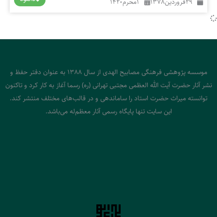
29
فروردین
1378
1
محرم
1420
موسسه پژوهشی فرهنگی مصابیح الهدی از سال 1388 به عنوان دفتر حفظ و
نشر آثار حضرت آیت الله العظمی مجتبی تهرانی (ره) رسما آغاز به کار کرد و تاکنون
توانسته میراث حضرت استاد را ساماندهی و در قالب‌های مختلف منتشر کند.
این سایت تنها پایگاه رسمی آثار معظم‌له می‌باشد.