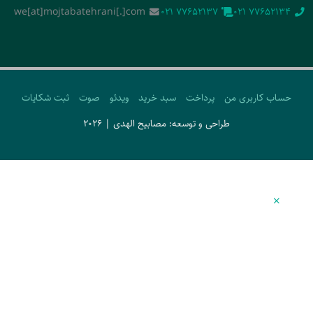
we[at]mojtabatehrani[.]com
‭021 77652137‬
‭021 77652134‬
حساب کاربری من
پرداخت
سبد خرید
ویدئو
صوت
ثبت شکایات
طراحی و توسعه: مصابیح الهدی | 2026