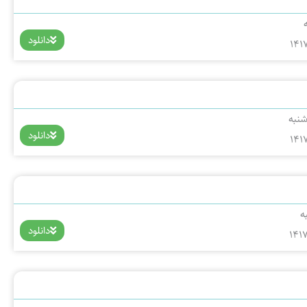
ر
پ
ل
و
ه
ش
دانلود
141
شنبه
دانلود
141
ه
دانلود
141