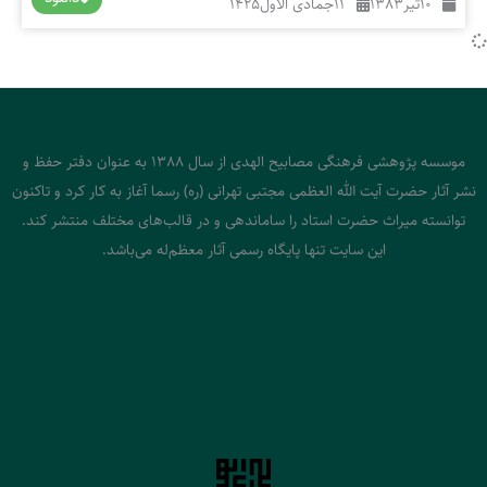
10
تیر
1383
11
جمادی الاول
1425
موسسه پژوهشی فرهنگی مصابیح الهدی از سال 1388 به عنوان دفتر حفظ و
نشر آثار حضرت آیت الله العظمی مجتبی تهرانی (ره) رسما آغاز به کار کرد و تاکنون
توانسته میراث حضرت استاد را ساماندهی و در قالب‌های مختلف منتشر کند.
این سایت تنها پایگاه رسمی آثار معظم‌له می‌باشد.