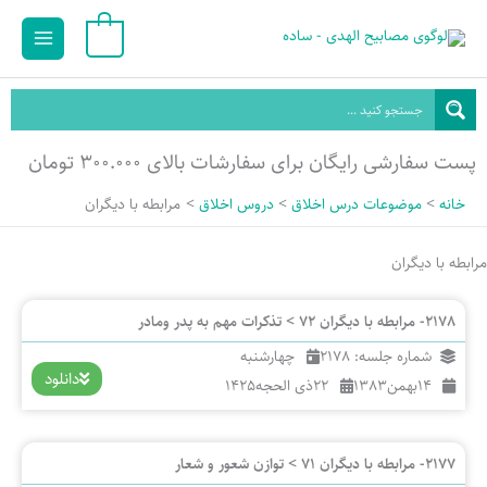
رش
Main
0
ه
Menu
حتوا
پست سفارشی رایگان برای سفارشات بالای ۳۰۰.۰۰۰ تومان
خانه
موضوعات درس اخلاق
دروس اخلاق
مرابطه با دیگران
مرابطه با دیگران
2178- مرابطه با دیگران 72 > تذکرات مهم به پدر ومادر
شماره جلسه: 2178
چهارشنبه
دانلود
14
بهمن
1383
22
ذی الحجه
1425
2177- مرابطه با دیگران 71 > توازن شعور و شعار