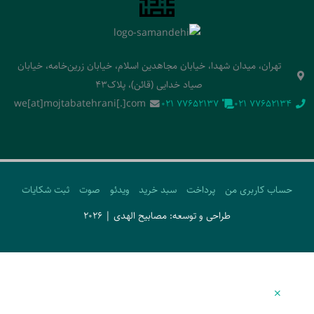
تهران، میدان شهدا، خیابان مجاهدین اسلام، خیابان زرین‌خامه، خیابان
صیاد خدایی (قائن)، پلاک43
we[at]mojtabatehrani[.]com
‭021 77652137‬
‭021 77652134‬
حساب کاربری من
پرداخت
سبد خرید
ویدئو
صوت
ثبت شکایات
طراحی و توسعه: مصابیح الهدی | 2026