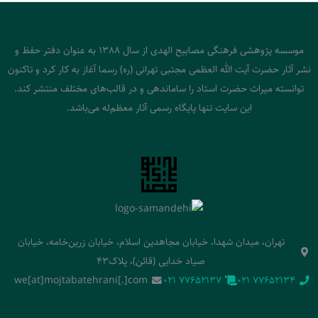
موسسه پژوهشی فرهنگی مصابیح الهدی از سال 1388 به عنوان دفتر حفظ و
نشر آثار حضرت آیت الله العظمی مجتبی تهرانی (ره) رسما آغاز به کار کرد و تاکنون
توانسته میراث حضرت استاد را ساماندهی و در قالب‌های مختلف منتشر کند.
این سایت تنها پایگاه رسمی آثار معظم‌له می‌باشد.
تهران، میدان شهدا، خیابان مجاهدین اسلام، خیابان زرین‌خامه، خیابان
صیاد خدایی (قائن)، پلاک43
we[at]mojtabatehrani[.]com
‭021 77652137‬
‭021 77652134‬