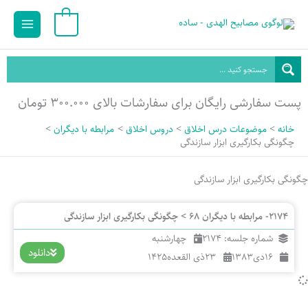
رش
Main
0
ه
Menu
حتوا
پست سفارشی رایگان برای سفارشات بالای ۳۰۰.۰۰۰ تومان
خانه
موضوعات درس اخلاق
دروس اخلاق
مرابطه با دیگران
چگونگی بکارگیری ابزار سازندگی
چگونگی بکارگیری ابزار سازندگی
2174- مرابطه با دیگران 68 > چگونگی بکارگیری ابزار سازندگی
شماره جلسه: 2174
چهارشنبه
دانلود
16
دی
1383
23
ذی القعده
1425