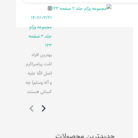
۱۴۰۲/۰۳/۲۱
مجموعه ورّام
جلد 2 صفحه
123
بهترین افراد
امّت پیامبراکرم
(صل الله علیه
و آله وسلم) چه
کسانی هستند
جدیدترین محصولات