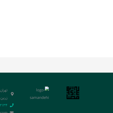
تهران
زرین‌خ
2134‬
.]com