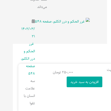
می‌داند
۱۴۰۲/۰۳/
۲۱
غرر
الحکم و
درر الکلم،
صفحه
250,000
تومان
548
سه
افزودن به سبد خرید
علامت
انسان با
تقوا