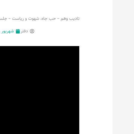
تادیب وهم – حب جاه، شهوت و ریاست – جلسه
دفتر
شهریور ۲۲, ۱۴۰۲