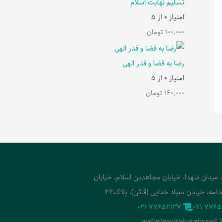
تسلیم نهایت اسلام
امتیاز
0
از 5
100,000
تومان
رضا به قضا و قدر الهی
امتیاز
0
از 5
160,000
تومان
، میدان شهدا، خیابان مجاهدین اسلام، خیابان
امه، خیابان صیاد خدایی (قائن)، پلاک43
‭021 77652137‬
‭021 7765
we[at]mojtabatehrani[