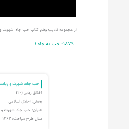
از مجموعه تادیب وهم کتاب حب جاه، شهوت و 
1879- حب به جاه 1
حب جاه، شهرت و ریاس
اخلاق ربانی (20)
بخش: اخلاق اسلامی
عنوان: حب جاه، شهرت و 
سال طرح مباحث: 1362