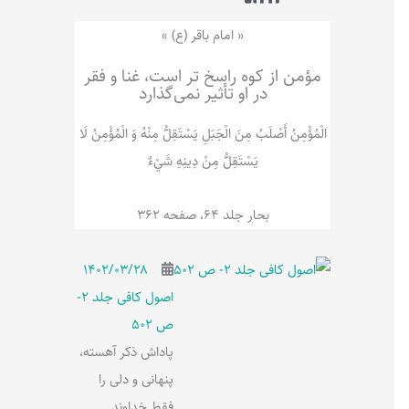
ر
پ
ل
و
ه
« امام باقر (ع) »
ش
مؤمن از کوه راسخ تر است، غنا و فقر
در او تأثیر نمی‌گذارد
الْمُؤْمِنُ‌ أَصْلَبُ‌ مِنَ‌ الْجَبَلِ‌ یَسْتَقِلُّ مِنْهُ وَ الْمُؤْمِنُ لَا
يَسْتَقِلُّ مِنْ دِينِهِ شَيْ‌ءٌ
بحار جلد 64، صفحه 362
۱۴۰۲/۰۳/۲۸
اصول کافی جلد 2-
ص 502
پاداش ذکر آهسته،
پنهانی و دلی را
فقط خداوند