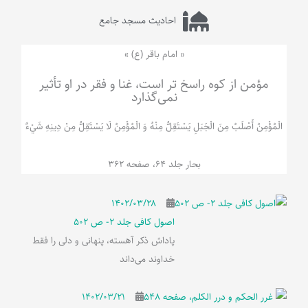
احادیث مسجد جامع
« امام باقر (ع) »
مؤمن از کوه راسخ تر است، غنا و فقر در او تأثیر
نمی‌گذارد
الْمُؤْمِنُ‌ أَصْلَبُ‌ مِنَ‌ الْجَبَلِ‌ یَسْتَقِلُّ مِنْهُ وَ الْمُؤْمِنُ لَا يَسْتَقِلُّ مِنْ دِينِهِ شَيْ‌ءٌ
بحار جلد 64، صفحه 362
۱۴۰۲/۰۳/۲۸
اصول کافی جلد 2- ص 502
پاداش ذکر آهسته، پنهانی و دلی را فقط
خداوند می‌داند
۱۴۰۲/۰۳/۲۱