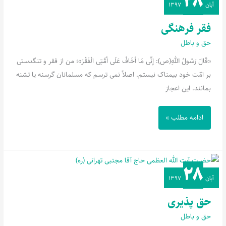
۲۸
آبان
۱۳۹۷
فرهنگی
فقر فرهنگی
حق و باطل
«قَالَ رَسُولُ اللهِ(ص): إنِّی مَا أخَافُ عَلَی اُمَّتِی الْفَقْرَ»؛ من از فقر و تنگدستی
بر امّت خود بیمناک نیستم. اصلاً نمی ترسم که مسلمانان گرسنه یا تشنه
بمانند. این اعجاز
ادامه مطلب »
۲۸
حق
آبان
۱۳۹۷
پذیری
حق پذیری
حق و باطل