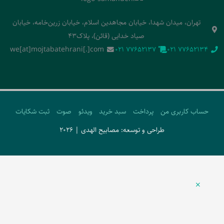
تهران، میدان شهدا، خیابان مجاهدین اسلام، خیابان زرین‌خامه، خیابان
صیاد خدایی (قائن)، پلاک43
we[at]mojtabatehrani[.]com
‭021 77652137‬
‭021 77652134‬
حساب کاربری من
پرداخت
سبد خرید
ویدئو
صوت
ثبت شکایات
طراحی و توسعه: مصابیح الهدی | 2026