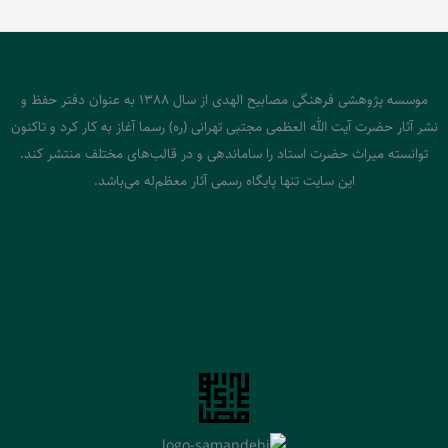
موسسه پژوهشی فرهنگی مصابیح الهدی از سال 1388 به عنوان دفتر حفظ و
نشر آثار حضرت آیت الله العظمی مجتبی تهرانی (ره) رسما آغاز به کار کرد و تاکنون
توانسته میراث حضرت استاد را ساماندهی و در قالب‌های مختلف منتشر کند.
این سایت تنها پایگاه رسمی آثار معظم‌له می‌باشد.