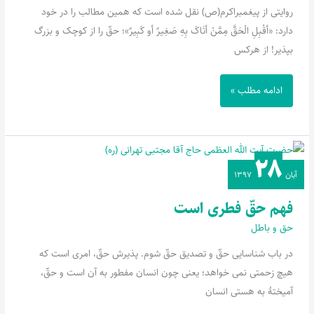
روایتی از پیغمبراکرم(ص) نقل شده است که همین مطالب را در خود
دارد: «أقْبِلِ الْحَقَّ مِمَّنْ أتَاکَ بِهِ صَغِیرٌ أو کَبِیرٌ»؛ حقّ را از کوچک و بزرگ
بپذیر! از هرکس
ادامه مطلب »
۲۸
فهم
آبان
۱۳۹۷
حقّ
فطری
فهم حقّ فطری است
است
حق و باطل
در باب شناسایی حقّ و تصدیق حقّ شوم. پذیرش حقّ، امری است که
هیچ زحمتی نمی خواهد؛ یعنی چون انسان مفطور به آن است و حقّ،
آمیختۀ به هستی انسان