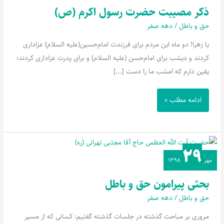
رسول
ذکر مصیبت حضرت رسول اکرم (ص)
اکرم
حق و باطل
/
دهه صفر
(ص)
یا زهرا! دو ماه این مردم برای فرزندت امام‌حسین(علیه السلام) عزاداری
کردند و دیشب برای امام‌حسن (علیه السلام) و برای پدرت عزاداری کردند؛
یقین دارم که امشب ما را دست […]
ادامه مطلب »
۲۹
بحثی
مهر
۱۳۹۸
پیرامون
حق
بحثی پیرامون حق و باطل
و
حق و باطل
/
دهه صفر
باطل
مروری بر مباحث گذشته در جلسات گذشته گفتیم: کسانی که از مسیر