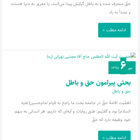
حقّ منحرف شده و به باطل گرایش پیدا می‌کنند، یا مغرور به دنیا هستند
و عمداً به راه
ادامه مطلب »
۶
بحثی
مهر
۱۳۹۸
پیرامون
حق
بحثی پیرامون حق و باطل
و
حق و باطل
باطل
اهمّیت اقامۀ حقّ در جامعه بحث ما راجع‌ به قیام امام‌حسین(علیه
السلام) بود و گفتیم: طبق روایات و آیه‌ای که داریم، هر انسانی به‌ سهم
خود وظیفه دارد که حقّ
ادامه مطلب »