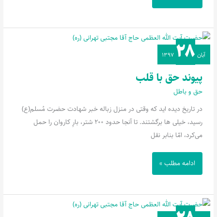
۲۸
پیوند
آبان
۱۳۹۷
حق
با
پیوند حق با قلب
قلب
حق و باطل
در تاریخ دیده اید که وقتی در منزل زباله خبر شهادت حضرت مُسلم(ع)
رسید، خیلی ها برگشتند. تا آنجا حدود 200 شتر، بارِ کاروان را حمل
می‌کرد، امّا بنابر نقل
ادامه مطلب »
فقر