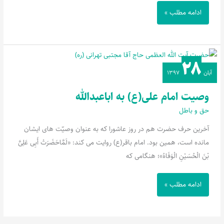
ادامه مطلب »
۲۸
وصیت
آبان
۱۳۹۷
امام
علی(ع)
وصیت امام علی(ع) به اباعبدالله
به
حق و باطل
اباعبدالله
آخرین حرف حضرت هم در روز عاشورا که به عنوان وصیّت های ایشان
مانده است، همین بود. امام باقر(ع) روایت می کند: «لَمَّاحَضَرَتْ أَبِی عَلِیَّ
بْنَ الْحُسَیْنِ الْوَفَاهُ»؛ هنگامی که
ادامه مطلب »