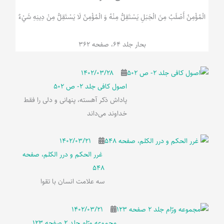
الْمُؤْمِنُ‌ أَصْلَبُ‌ مِنَ‌ الْجَبَلِ‌ یَسْتَقِلُّ مِنْهُ وَ الْمُؤْمِنُ لَا يَسْتَقِلُّ مِنْ دِينِهِ شَيْ‌ءٌ
بحار جلد 64، صفحه 362
۱۴۰۲/۰۳/۲۸
اصول کافی جلد 2- ص 502
پاداش ذکر آهسته، پنهانی و دلی را فقط
خداوند می‌داند
۱۴۰۲/۰۳/۲۱
غرر الحکم و درر الکلم، صفحه
548
سه علامت انسان با تقوا
۱۴۰۲/۰۳/۲۱
مجموعه ورّام جلد 2 صفحه 123