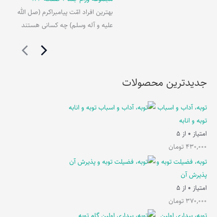
بهترین افراد امّت پیامبراکرم (صل الله
علیه و آله وسلم) چه کسانی هستند
جدیدترین محصولات
توبه، آداب و اسباب
توبه و انابه
امتیاز
0
از 5
430,000
تومان
توبه، فضیلت توبه و
پذیرش آن
امتیاز
0
از 5
370,000
تومان
توبه، بیداری اولین