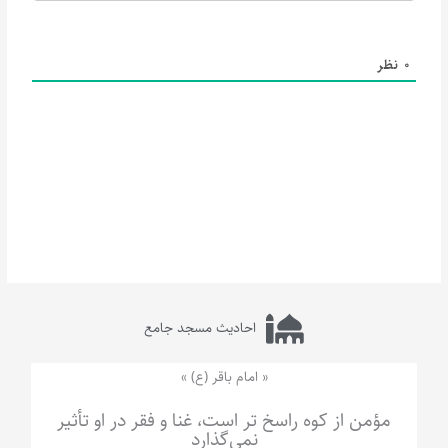
0
نظر
احادیث مسجد جامع
« امام باقر (ع) »
مؤمن از کوه راسخ تر است، غنا و فقر در او تأثیر
نمی‌گذارد