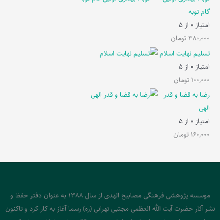
گام توبه
امتیاز
0
از 5
380,000
تومان
تسلیم نهایت اسلام
امتیاز
0
از 5
100,000
تومان
رضا به قضا و قدر
الهی
امتیاز
0
از 5
160,000
تومان
موسسه پژوهشی فرهنگی مصابیح الهدی از سال 1388 به عنوان دفتر حفظ و
نشر آثار حضرت آیت الله العظمی مجتبی تهرانی (ره) رسما آغاز به کار کرد و تاکنون