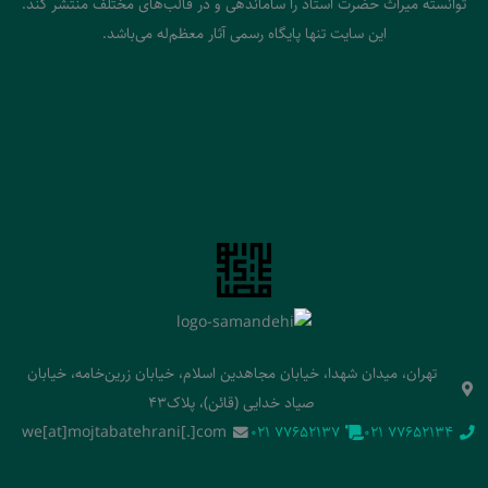
توانسته میراث حضرت استاد را ساماندهی و در قالب‌های مختلف منتشر کند.
این سایت تنها پایگاه رسمی آثار معظم‌له می‌باشد.
تهران، میدان شهدا، خیابان مجاهدین اسلام، خیابان زرین‌خامه، خیابان
صیاد خدایی (قائن)، پلاک43
we[at]mojtabatehrani[.]com
‭021 77652137‬
‭021 77652134‬