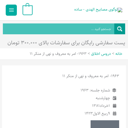
رش
Main
0
ه
Menu
حتوا
پست سفارشی رایگان برای سفارشات بالای ۳۰۰.۰۰۰ تومان
خانه
دروس اخلاق
1963- امر به معروف و نهی از منکر 11
1963- امر به معروف و نهی از منکر 11
شماره جلسه: 1963
چهارشنبه
1
خرداد
1381
9
ربیع الاول
1423