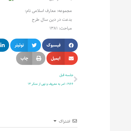
مجموعه: معارف اسلامی نام:
بدعت در دین سال طرح
مباحث: 1381
فیسبوک
توئیتر
ایمیل
چاپ
قبلی
جلسه قبل
1966- امر به معروف و نهی از منکر 14
اشتراک