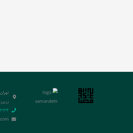
تهران
زرین‌خ
2134‬
.]com