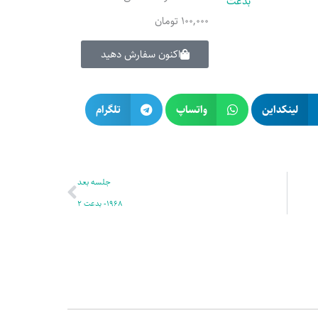
100,000
تومان
اکنون سفارش دهید
لینکداین
واتساپ
تلگرام
بعدی
جلسه بعد
1968- بدعت 2