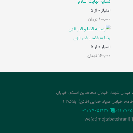
تسلیم نهایت اسلام
امتیاز
0
از 5
100,000
تومان
رضا به قضا و قدر الهی
امتیاز
0
از 5
160,000
تومان
، میدان شهدا، خیابان مجاهدین اسلام، خیابان
امه، خیابان صیاد خدایی (قائن)، پلاک43
‭021 77652137‬
‭021 7765
we[at]mojtabatehrani[