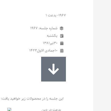
1967- بدعت 1
شماره جلسه: 1967
یکشنبه
30
تیر
1381
10
جمادی الاول
1423
این جلسه را در محصولات زیر خواهید یافت:
بدعت در دین