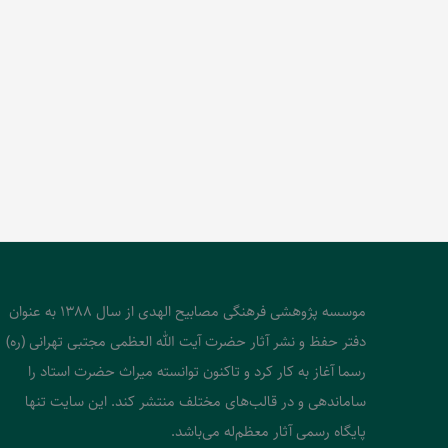
موسسه پژوهشی فرهنگی مصابیح الهدی از سال 1388 به عنوان
دفتر حفظ و نشر آثار حضرت آیت الله العظمی مجتبی تهرانی (ره)
رسما آغاز به کار کرد و تاکنون توانسته میراث حضرت استاد را
ساماندهی و در قالب‌های مختلف منتشر کند. این سایت تنها
پایگاه رسمی آثار معظم‌له می‌باشد.