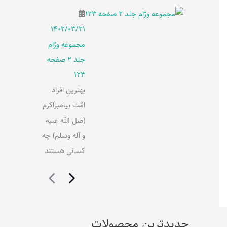
۱۴۰۲/۰۳/۲۱
مجموعه ورّام
جلد 2 صفحه
123
بهترین افراد
امّت پیامبراکرم
(صل الله علیه
و آله وسلم) چه
کسانی هستند
جدیدترین محصولات