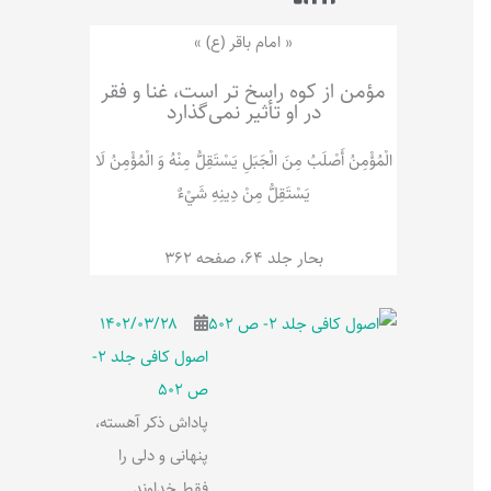
ر
پ
ل
و
ه
« امام باقر (ع) »
ش
مؤمن از کوه راسخ تر است، غنا و فقر
در او تأثیر نمی‌گذارد
الْمُؤْمِنُ‌ أَصْلَبُ‌ مِنَ‌ الْجَبَلِ‌ یَسْتَقِلُّ مِنْهُ وَ الْمُؤْمِنُ لَا
يَسْتَقِلُّ مِنْ دِينِهِ شَيْ‌ءٌ
بحار جلد 64، صفحه 362
۱۴۰۲/۰۳/۲۸
اصول کافی جلد 2-
ص 502
پاداش ذکر آهسته،
پنهانی و دلی را
فقط خداوند