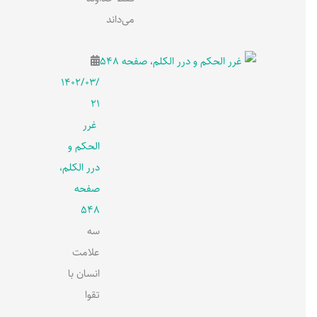
می‌داند
۱۴۰۲/۰۳/
۲۱
غرر
الحکم و
درر الکلم،
صفحه
548
سه
علامت
انسان با
تقوا