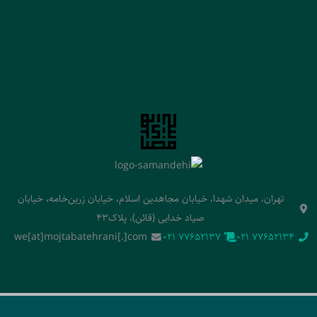
تهران، میدان شهدا، خیابان مجاهدین اسلام، خیابان زرین‌خامه، خیابان
صیاد خدایی (قائن)، پلاک43
we[at]mojtabatehrani[.]com
‭021 77652137‬
‭021 77652134‬