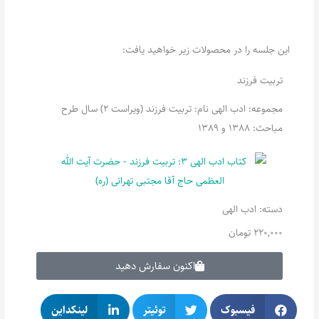
این جلسه را در محصولات زیر خواهید یافت:
تربیت فرزند
مجموعه: ادب الهی نام: تربیت فرزند (ویراست 2) سال طرح
مباحث: 1388 و 1389
دسته:
ادب الهی
220,000
تومان
اکنون سفارش دهید
فیسبوک
توئیتر
لینکداین