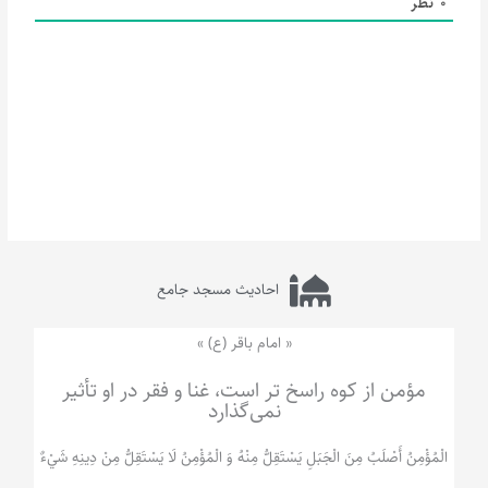
0
نظر
احادیث مسجد جامع
« امام باقر (ع) »
مؤمن از کوه راسخ تر است، غنا و فقر در او تأثیر
نمی‌گذارد
الْمُؤْمِنُ‌ أَصْلَبُ‌ مِنَ‌ الْجَبَلِ‌ یَسْتَقِلُّ مِنْهُ وَ الْمُؤْمِنُ لَا يَسْتَقِلُّ مِنْ دِينِهِ شَيْ‌ءٌ