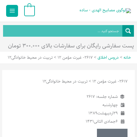
رش
Main
0
ه
Menu
حتوا
پست سفارشی رایگان برای سفارشات بالای ۳۰۰.۰۰۰ تومان
خانه
دروس اخلاق
2617- غیرت مؤمن 12 > تربیت در محیط خانوادگی12
2617- غیرت مؤمن 12 > تربیت در محیط خانوادگی12
شماره جلسه: 2617
چهارشنبه
29
اردیبهشت
1389
6
جمادی الثانی
1431