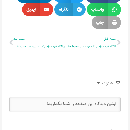
واتساپ
تلگرام
ایمیل
چاپ
قبلی
بعدی
جلسه قبل
جلسه بعد
2616- غیرت مؤمن 11 > تربیت در محیط خانوادگی11
2618- غیرت مؤمن 13 > تربیت در محیط خانوادگی13
اشتراک