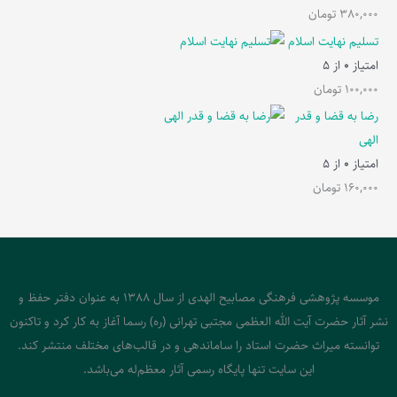
380,000
تومان
تسلیم نهایت اسلام
امتیاز
0
از 5
100,000
تومان
رضا به قضا و قدر
الهی
امتیاز
0
از 5
160,000
تومان
موسسه پژوهشی فرهنگی مصابیح الهدی از سال 1388 به عنوان دفتر حفظ و
نشر آثار حضرت آیت الله العظمی مجتبی تهرانی (ره) رسما آغاز به کار کرد و تاکنون
توانسته میراث حضرت استاد را ساماندهی و در قالب‌های مختلف منتشر کند.
این سایت تنها پایگاه رسمی آثار معظم‌له می‌باشد.