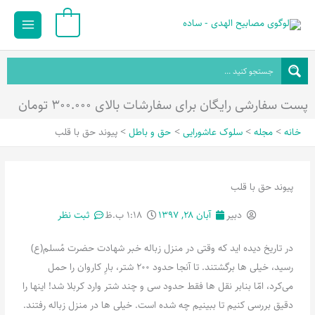
رش
Main
0
ه
Menu
حتوا
پست سفارشی رایگان برای سفارشات بالای ۳۰۰.۰۰۰ تومان
خانه
مجله
سلوک عاشورایی
حق و باطل
پیوند حق با قلب
پیوند حق با قلب
دبیر
آبان ۲۸, ۱۳۹۷
۱:۱۸ ب.ظ
ثبت نظر
در تاریخ دیده اید که وقتی در منزل زباله خبر شهادت حضرت مُسلم(ع)
رسید، خیلی ها برگشتند. تا آنجا حدود 200 شتر، بارِ کاروان را حمل
می‌کرد، امّا بنابر نقل ها فقط حدود سی و چند شتر وارد کربلا شد! اینها را
دقیق بررسی کنیم تا ببینیم چه شده است. خیلی ها در منزل زباله رفتند.