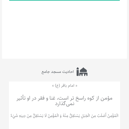
احادیث مسجد جامع
« امام باقر (ع) »
مؤمن از کوه راسخ تر است، غنا و فقر در او تأثیر
نمی‌گذارد
الْمُؤْمِنُ‌ أَصْلَبُ‌ مِنَ‌ الْجَبَلِ‌ یَسْتَقِلُّ مِنْهُ وَ الْمُؤْمِنُ لَا يَسْتَقِلُّ مِنْ دِينِهِ شَيْ‌ءٌ