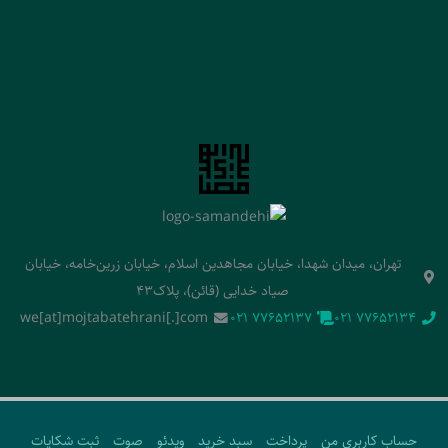
تهران، میدان شهدا، خیابان مجاهدین اسلام، خیابان زرین‌خامه، خیابان
صیاد خدایی (قائن)، پلاک43
we[at]mojtabatehrani[.]com
‭021 77652137‬
‭021 77652134‬
حساب کاربری من
پرداخت
سبد خرید
ویدئو
صوت
ثبت شکایات