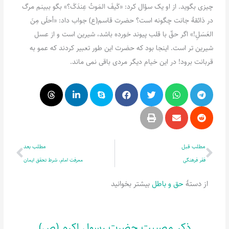
چیزی بگوید. از او یک سؤال کرد: «کَیفَ المَوتُ عِندَکَ؟» بگو ببینم مرگ
در ذائقۀ جانت چگونه است؟ حضرت قاسم(ع) جواب داد: «أحلَی مِنَ
العَسَلِ!» اگر حقّ با قلب پیوند خورده باشد، شیرین است و از عسل
شیرین تر است. اینجا بود که حضرت این طور تعبیر کردند که عمو به
قربانت برود! در این خیام دیگر مردی باقی نمی ماند.
قبلی
بعدی
مطلب قبل
مطلب بعد
فقر فرهنگی
معرفت امام، شرط تحقق ایمان
از دستۀ
حق و باطل
بیشتر بخوانید
ذکر مصیبت حضرت رسول اکرم (ص)