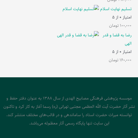
تسلیم نهایت اسلام
امتیاز
0
از 5
100,000
تومان
رضا به قضا و قدر
الهی
امتیاز
0
از 5
160,000
تومان
موسسه پژوهشی فرهنگی مصابیح الهدی از سال 1388 به عنوان دفتر حفظ و
نشر آثار حضرت آیت الله العظمی مجتبی تهرانی (ره) رسما آغاز به کار کرد و تاکنون
توانسته میراث حضرت استاد را ساماندهی و در قالب‌های مختلف منتشر کند.
این سایت تنها پایگاه رسمی آثار معظم‌له می‌باشد.