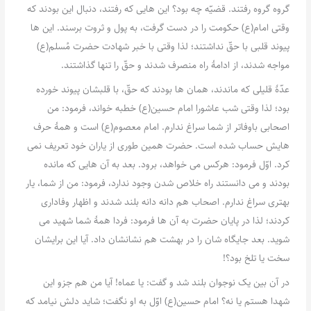
گروه گروه رفتند. قضیّه چه بود؟ این هایی که رفتند، دنبال این بودند که
وقتی امام(ع) حکومت را در دست گرفت، به پول و ثروت برسند. این ها
پیوند قلبی با حقّ نداشتند؛ لذا وقتی با خبر شهادت حضرت مُسلم(ع)
مواجه شدند، از ادامۀ راه منصرف شدند و حقّ را تنها گذاشتند.
عدّۀ قلیلی که ماندند، همان ها بودند که حقّ، با قلبشان پیوند خورده
بود؛ لذا وقتی شب عاشورا امام حسین(ع) خطبه خواند، فرمود: من
اصحابی باوفاتر از شما سراغ ندارم. امام معصوم(ع) است و همۀ حرف
هایش حساب شده است. حضرت همین طوری از یاران خود تعریف نمی
کرد. اوّل فرمود: هرکس می خواهد، برود. بعد به آن هایی که مانده
بودند و می دانستند راه خلاص شدن وجود ندارد، فرمود: من از شما، یار
بهتری سراغ ندارم. اصحاب هم دانه دانه بلند شدند و اظهار وفاداری
کردند؛ لذا در پایان حضرت به آن ها فرمود: فردا همۀ شما شهید می
شوید. بعد جایگاه شان را در بهشت هم نشانشان داد. آیا این برایشان
سخت یا تلخ بود؟!
در آن بین یک نوجوان بلند شد و گفت: یا عماه! آیا من هم جزو این
شهدا هستم یا نه؟ امام حسین(ع) اوّل به او نگفت؛ شاید دلش نیامد که