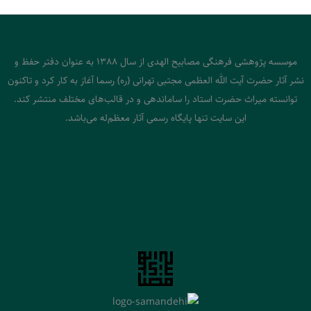
موسسه پژوهشی فرهنگی مصابیح الهدی از سال 1388 به عنوان دفتر حفظ و
نشر آثار حضرت آیت الله العظمی مجتبی تهرانی (ره) رسما آغاز به کار کرد و تاکنون
توانسته میراث حضرت استاد را ساماندهی و در قالب‌های مختلف منتشر کند.
این سایت تنها پایگاه رسمی آثار معظم‌له می‌باشد.