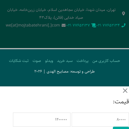
تهران، میدان شهدا، خیابان مجاهدین اسلام، خیابان زرین‌خامه، خیابان
صیاد خدایی (قائن)، پلاک43
we[at]mojtabatehrani[.]com
‭021 77652137‬
‭021 77652134‬
حساب کاربری من
پرداخت
سبد خرید
ویدئو
صوت
ثبت شکایات
طراحی و توسعه: مصابیح الهدی | 2026
قیمت: