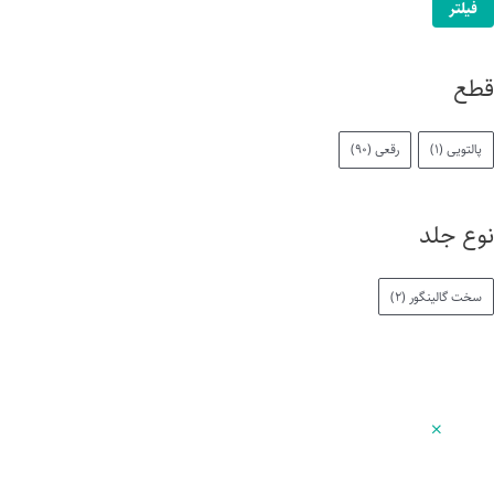
فیلتر
قطع
پالتویی
(1)
رقعی
(90)
نوع جلد
سخت گالینگور
(2)